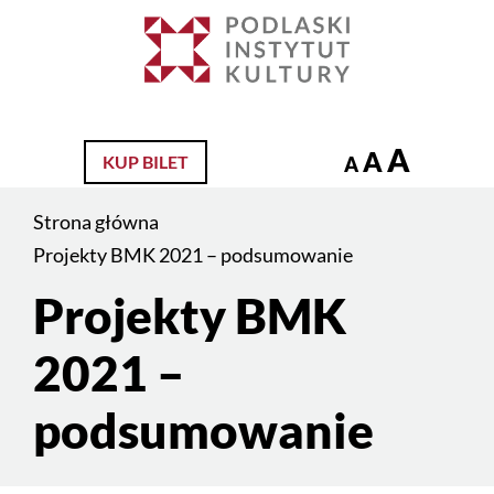
Jesteś
na
Szukaj
stronie:
Projekty
BMK
A
A
KUP BILET
A
2021
–
Strona główna
podsumowanie
Projekty BMK 2021 – podsumowanie
Projekty BMK
Treść
strony
2021 –
podsumowanie