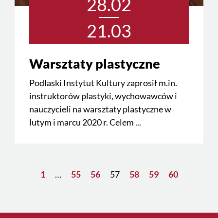
28.02
21.03
Warsztaty plastyczne
Podlaski Instytut Kultury zaprosił m.in.
instruktorów plastyki, wychowawców i
nauczycieli na warsztaty plastyczne w
lutym i marcu 2020 r. Celem ...
1
…
55
56
57
58
59
60