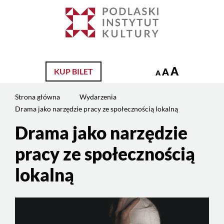
Jesteś
na
Szukaj
stronie:
Drama
jako
narzędzie
A
A
KUP BILET
A
pracy
ze
Strona główna
Wydarzenia
społecznością
Drama jako narzędzie pracy ze społecznością lokalną
lokalną
Drama jako narzędzie
pracy ze społecznością
lokalną