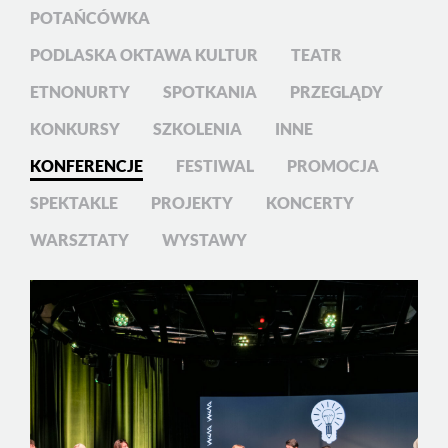
POTAŃCÓWKA
PODLASKA OKTAWA KULTUR
TEATR
ETNONURTY
SPOTKANIA
PRZEGLĄDY
KONKURSY
SZKOLENIA
INNE
KONFERENCJE
FESTIWAL
PROMOCJA
SPEKTAKLE
PROJEKTY
KONCERTY
WARSZTATY
WYSTAWY