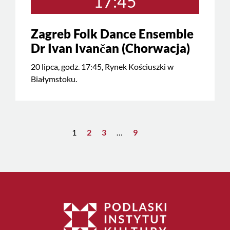
17:45
Zagreb Folk Dance Ensemble
Dr Ivan Ivančan (Chorwacja)
20 lipca, godz. 17:45, Rynek Kościuszki w
Białymstoku.
1
2
3
…
9