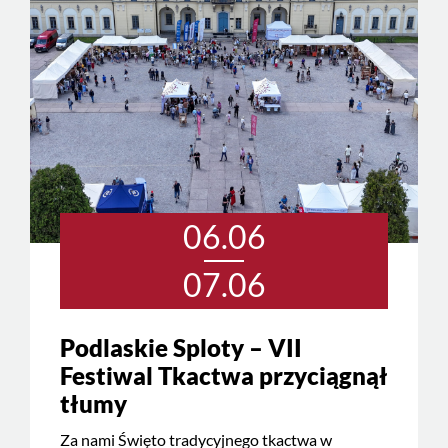
06.06
07.06
Podlaskie Sploty – VII
Festiwal Tkactwa przyciągnął
tłumy
Za nami Święto tradycyjnego tkactwa w