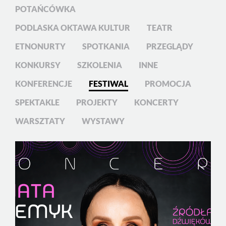
POTAŃCÓWKA
PODLASKA OKTAWA KULTUR
TEATR
ETNONURTY
SPOTKANIA
PRZEGLĄDY
KONKURSY
SZKOLENIA
INNE
KONFERENCJE
FESTIWAL
PROMOCJA
SPEKTAKLE
PROJEKTY
KONCERTY
WARSZTATY
WYSTAWY