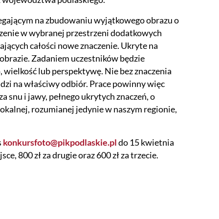
legającym na zbudowaniu wyjątkowego obrazu o
zenie w wybranej przestrzeni dodatkowych
ających całości nowe znaczenie. Ukryte na
jobrazie. Zadaniem uczestników będzie
wielkość lub perspektywę. Nie bez znaczenia
dzi na właściwy odbiór. Prace powinny więc
a snu i jawy, pełnego ukrytych znaczeń, o
lokalnej, rozumianej jedynie w naszym regionie,
s
konkursfoto@pikpodlaskie.pl
do 15 kwietnia
e, 800 zł za drugie oraz 600 zł za trzecie.