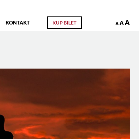
zukaj
A
A
KONTAKT
KUP BILET
A