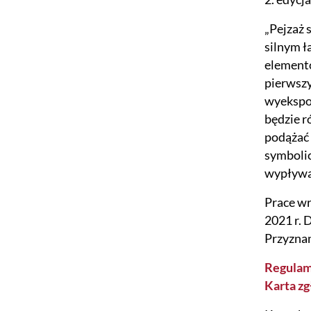
„Pejzaż
silnym 
elementó
pierwszy
wyekspon
będzie r
podążać 
symbolic
wypływaj
Prace wr
2021 r. 
Przyznan
Regulam
Karta zg