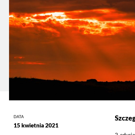
Szcze
DATA
15 kwietnia 2021
2. edycj