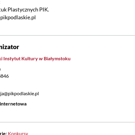
:
tuk Plastycznych PIK.
pikpodlaskie.pl
nizator
i Instytut Kultury w Białymstoku
n
8846
ja@pikpodlaskie.pl
 internetowa
rie:
Konkursy