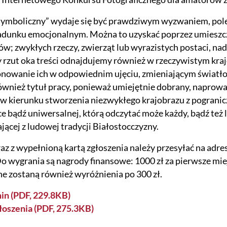
 symboliczny” wydaje się być prawdziwym wyzwaniem, po
ładunku emocjonalnym. Można to uzyskać poprzez umieszc
w; zwykłych rzeczy, zwierząt lub wyrazistych postaci, nad
 rzut oka treści odnajdujemy również w rzeczywistym kra
owanie ich w odpowiednim ujęciu, zmieniającym światło, 
ównież tytuł pracy, ponieważ umiejętnie dobrany, naprowa
w kierunku stworzenia niezwykłego krajobrazu z pogranicz
e bądź uniwersalnej, którą odczytać może każdy, bądź też 
ącej z ludowej tradycji Białostocczyzny.
az z wypełnioną kartą zgłoszenia należy przesyłać na adre
Do wygrania są nagrody finansowe: 1000 zł za pierwsze miejsc
e zostaną również wyróżnienia po 300 zł.
in (PDF, 229.8KB)
łoszenia (PDF, 275.3KB)