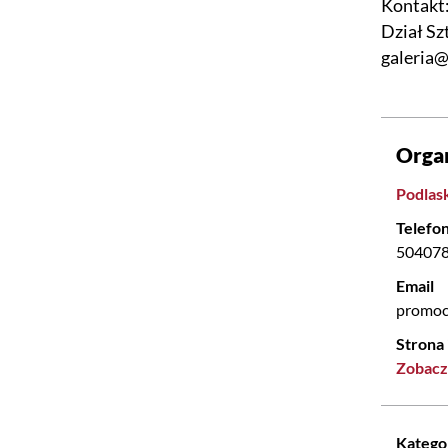
Kontakt
Dział Sz
galeria@
Orga
Podlask
Telefo
50407
Email
promoc
Strona
Zobacz
Katego