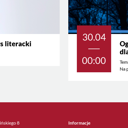
30.04
s literacki
Og
dl
00:00
Tema
Na p
lińskiego 8
Informacje