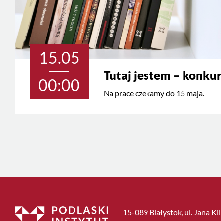
15.05
Tutaj jestem – konkur
00:00
Na prace czekamy do 15 maja.
15-089 Białystok, ul. Jana Ki