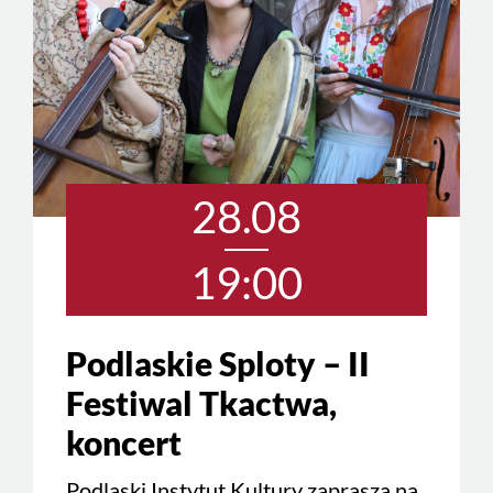
28.08
19:00
Podlaskie Sploty – II
Festiwal Tkactwa,
koncert
Podlaski Instytut Kultury zaprasza na