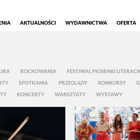
S
ENIA
AKTUALNOŚCI
WYDAWNICTWA
OFERTA
TURA
ROCKOWANIA
FESTIWAL PIOSENKI LITERACKI
RTY
SPOTKANIA
PRZEGLĄDY
KONKURSY
S
KTY
KONCERTY
WARSZTATY
WYSTAWY