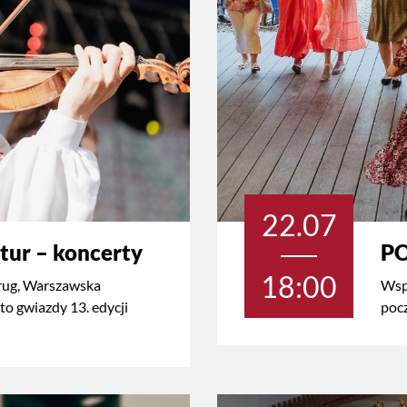
22.07
tur – koncerty
PO
18:00
rug, Warszawska
Wsp
to gwiazdy 13. edycji
poc