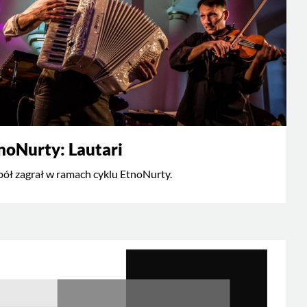
noNurty: Lautari
ół zagrał w ramach cyklu EtnoNurty.