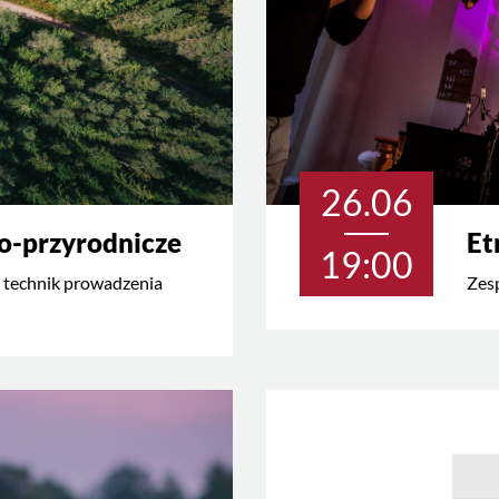
26.06
o-przyrodnicze
Et
19:00
 technik prowadzenia
Zesp