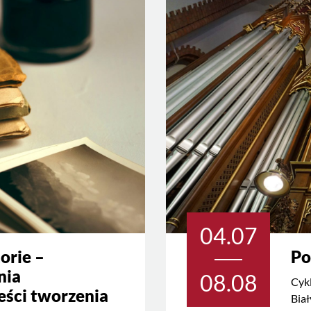
04.07
orie –
Po
nia
08.08
Cykl
ści tworzenia
Biał