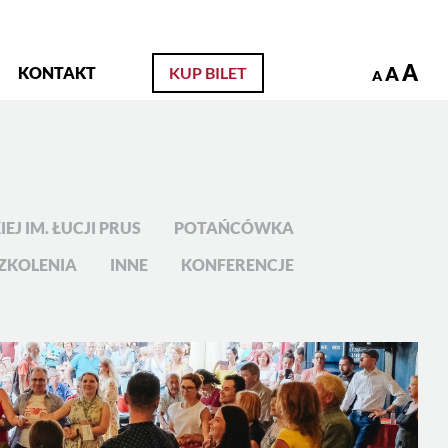
zukaj
A
A
KONTAKT
KUP BILET
A
EJ IM. ŁUCJI PRUS
POTAŃCÓWKA
ZKOLENIA
INNE
KONFERENCJE