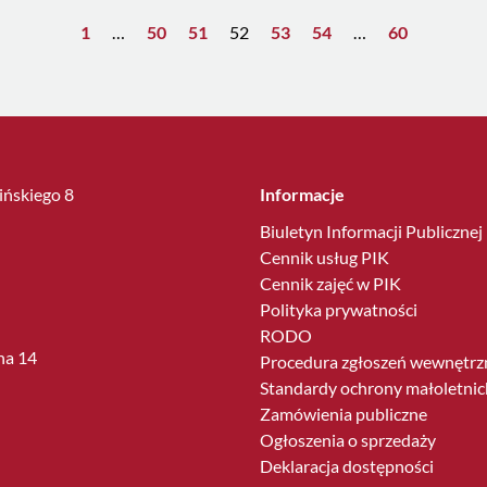
1
…
50
51
52
53
54
…
60
lińskiego 8
Informacje
Biuletyn Informacji Publicznej
Cennik usług PIK
Cennik zajęć w PIK
Polityka prywatności
RODO
ha 14
Procedura zgłoszeń wewnętrz
Standardy ochrony małoletnic
Zamówienia publiczne
Ogłoszenia o sprzedaży
Deklaracja dostępności