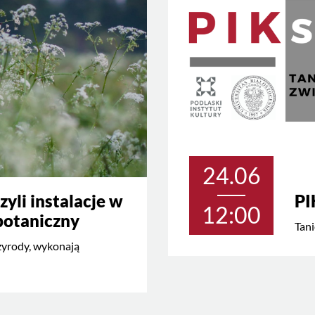
24.06
zyli instalacje w
PI
12:00
botaniczny
Tani
rzyrody, wykonają