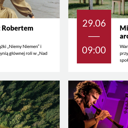
29.06
 z Robertem
Mi
ar
ążki „Niemy Niemen” i
War
09:00
nią głównej roli w „Nad
przy
społ