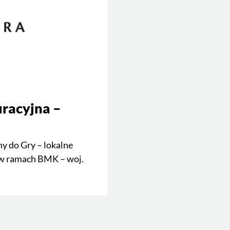
racyjna –
y do Gry – lokalne
 w ramach BMK – woj.