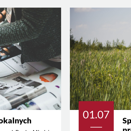
01.07
lokalnych
Sp
pr