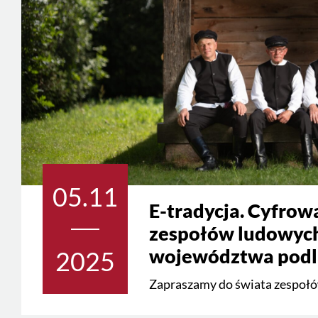
05.11
E-tradycja. Cyfrow
zespołów ludowyc
województwa podl
2025
Zapraszamy do świata zespoł