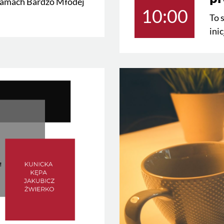
 ramach Bardzo Młodej
10:00
To 
ini