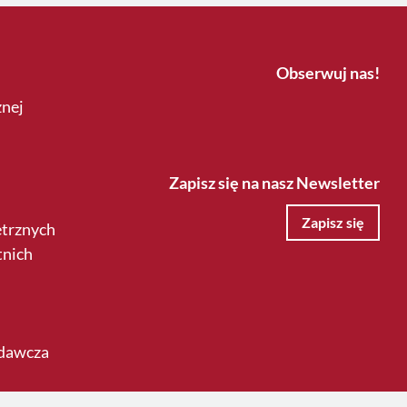
Obserwuj nas!
znej
Zapisz się na nasz Newsletter
Zapisz się
ętrznych
tnich
odawcza