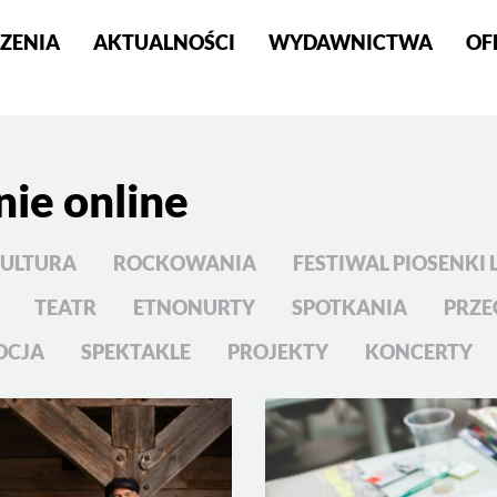
ZENIA
AKTUALNOŚCI
WYDAWNICTWA
OF
S
ie online
KULTURA
ROCKOWANIA
FESTIWAL PIOSENKI L
TEATR
ETNONURTY
SPOTKANIA
PRZE
OCJA
SPEKTAKLE
PROJEKTY
KONCERTY