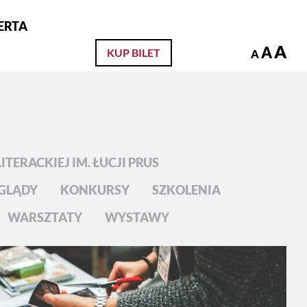
ERTA
zukaj
A
A
KUP BILET
A
ITERACKIEJ IM. ŁUCJI PRUS
GLĄDY
KONKURSY
SZKOLENIA
WARSZTATY
WYSTAWY