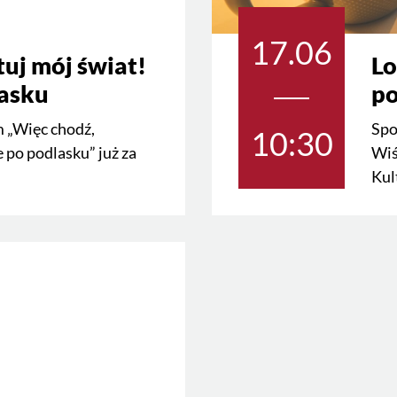
17.06
uj mój świat!
Lo
asku
po
m „Więc chodź,
Spo
10:30
po podlasku” już za
Wiś
Kul