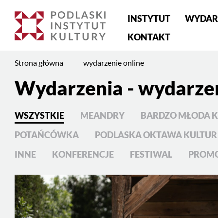
Menu
INSTYTUT
WYDAR
główne
KONTAKT
Jesteś
Strona główna
wydarzenie online
na
stronie:
Wydarzenia - wydarzen
wydarzenie
online
WSZYSTKIE
MEANDRY
BARDZO MŁODA 
POTAŃCÓWKA
PODLASKA OKTAWA KULTUR
INNE
KONFERENCJE
FESTIWAL
PROM