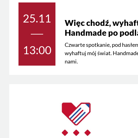
25.11
Więc chodź, wyhaft
Handmade po podl
Czwarte spotkanie, pod hasłe
13:00
wyhaftuj mój świat. Handmade 
nami.