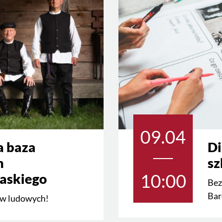
09.04
a baza
Di
h
sz
10:00
askiego
Bez
Bar
ów ludowych!