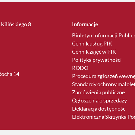
 Kilińskiego 8
Informacje
Biuletyn Informacji Public
Cennik usług PIK
Cennik zajęć w PIK
Polityka prywatności
RODO
 Rocha 14
Procedura zgłoszeń wewn
Standardy ochrony małole
Zamówienia publiczne
Ogłoszenia o sprzedaży
Deklaracja dostępności
Elektroniczna Skrzynka P