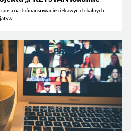
szansa na dofinansowanie ciekawych lokalnych
cjatyw.