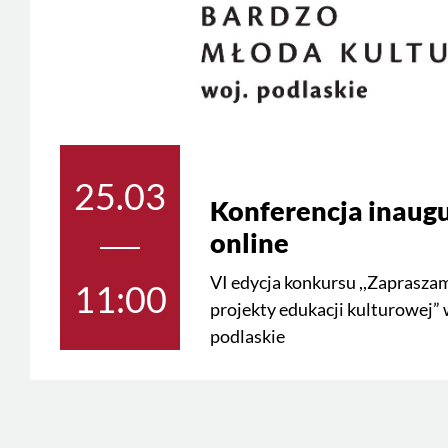
25.03
Konferencja inaugu
online
VI edycja konkursu ,,Zapraszam
11:00
projekty edukacji kulturowej”
podlaskie