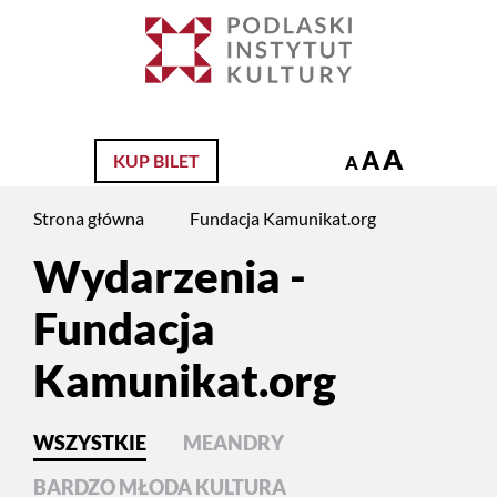
Jesteś
na
Szukaj
stronie:
Fundacja
Kamunikat.org
A
A
KUP BILET
A
Strona główna
Fundacja Kamunikat.org
Wydarzenia -
Fundacja
Kamunikat.org
WSZYSTKIE
MEANDRY
BARDZO MŁODA KULTURA