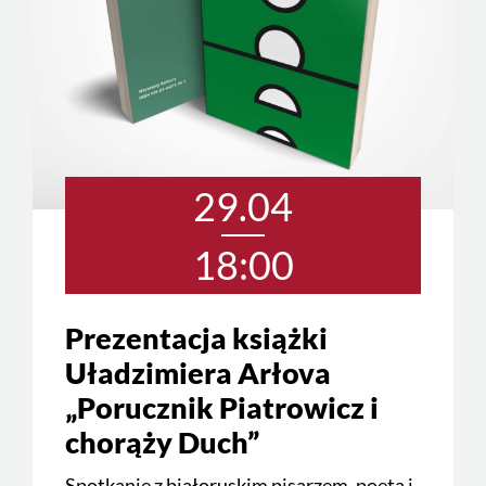
29.04
18:00
Prezentacja książki
Uładzimiera Arłova
„Porucznik Piatrowicz i
chorąży Duch”
Spotkanie z białoruskim pisarzem, poetą i