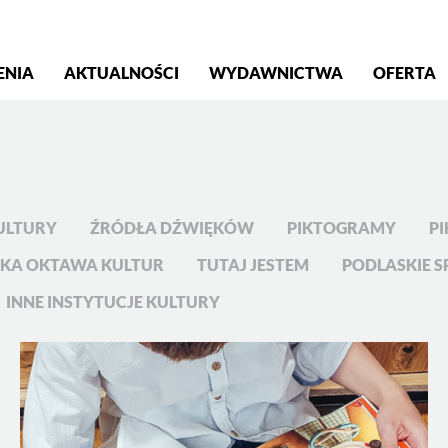
S
ENIA
AKTUALNOŚCI
WYDAWNICTWA
OFERTA
ULTURY
ŹRÓDŁA DŹWIĘKÓW
PIKTOGRAMY
PI
KA OKTAWA KULTUR
TUTAJ JESTEM
PODLASKIE S
INNE INSTYTUCJE KULTURY