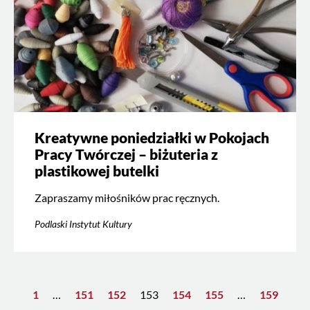
Kreatywne poniedziałki w Pokojach
Pracy Twórczej – biżuteria z
plastikowej butelki
Zapraszamy miłośników prac ręcznych.
Podlaski Instytut Kultury
1
…
151
152
153
154
155
…
159