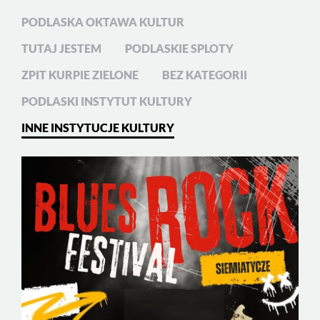
PODLASKA OKTAWA KULTUR
TUTAJ JESTEM
PODLASKIE SPLOTY
ZPIT KURPIE ZIELONE
BEZ KATEGORII
PODLASKI INSTYTUT KULTURY
INNE INSTYTUCJE KULTURY