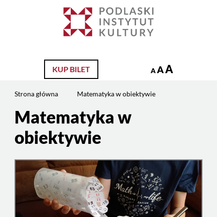
Jesteś
na
Szukaj
stronie:
Matematyka
w
obiektywie
A
A
KUP BILET
A
Strona główna
Matematyka w obiektywie
Matematyka w
Treść
strony
obiektywie