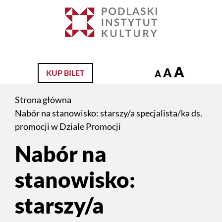
Jesteś
na
Szukaj
stronie:
Nabór
na
A
A
KUP BILET
A
stanowisko:
starszy/a
Strona główna
specjalista/ka
Nabór na stanowisko: starszy/a specjalista/ka ds.
ds.
promocji w Dziale Promocji
promocji
Nabór na
Treść
w
strony
Dziale
stanowisko:
Promocji
starszy/a