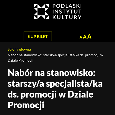
Jesteś
na
Szukaj
stronie:
Nabór
na
stanowisko:
A
A
KUP BILET
A
starszy/a
specjalista/ka
Strona główna
ds.
Nabór na stanowisko: starszy/a specjalista/ka ds. promocji w
promocji
Dziale Promocji
w
Nabór na stanowisko:
Treść
Dziale
strony
Promocji
starszy/a specjalista/ka
ds. promocji w Dziale
Promocji