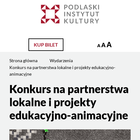
Jesteś
na
Szukaj
stronie:
Konkurs
na
partnerstwa
A
A
KUP BILET
A
lokalne
i
Strona główna
Wydarzenia
projekty
Konkurs na partnerstwa lokalne i projekty edukacyjno-
edukacyjno-
animacyjne
animacyjne
Konkurs na partnerstwa
lokalne i projekty
edukacyjno-animacyjne