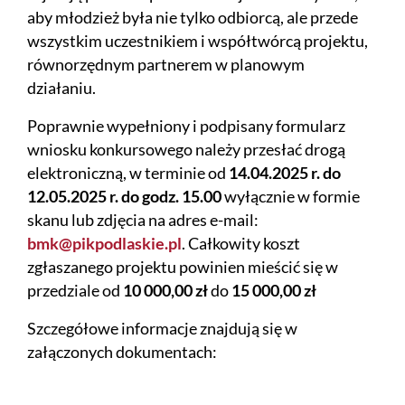
aby młodzież była nie tylko odbiorcą, ale przede
wszystkim uczestnikiem i współtwórcą projektu,
równorzędnym partnerem w planowym
działaniu.
Poprawnie wypełniony i podpisany formularz
wniosku konkursowego należy przesłać drogą
elektroniczną, w terminie od
14.04.2025 r. do
12.05.2025 r. do godz. 15.00
wyłącznie w formie
skanu lub zdjęcia na adres e-mail:
bmk@pikpodlaskie.pl
. Całkowity koszt
zgłaszanego projektu powinien mieścić się w
przedziale od
10 000,00 zł
do
15 000,00 zł
Szczegółowe informacje znajdują się w
załączonych dokumentach: