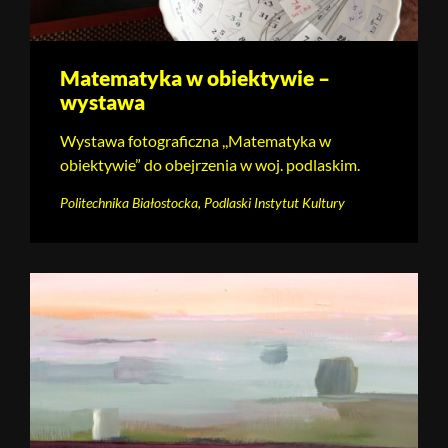
Matematyka w obiektywie –
wystawa
Wystawa fotograficzna ,,Matematyka w
obiektywie” do obejrzenia w woj. podlaskim.
Politechnika Białostocka, Podlaski Instytut Kultury