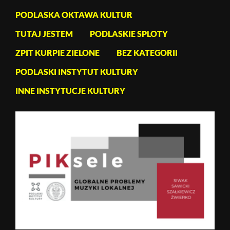
PODLASKA OKTAWA KULTUR
TUTAJ JESTEM
PODLASKIE SPLOTY
ZPIT KURPIE ZIELONE
BEZ KATEGORII
PODLASKI INSTYTUT KULTURY
INNE INSTYTUCJE KULTURY