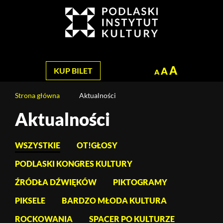
Jesteś
na
Szukaj
stronie:
Drugie
PIKsele
za
A
A
KUP BILET
A
nami
Strona główna
Aktualności
Aktualności
Treść
strony
WSZYSTKIE
OT!GŁOSY
PODLASKI KONGRES KULTURY
ŹRÓDŁA DŹWIĘKÓW
PIKTOGRAMY
PIKSELE
BARDZO MŁODA KULTURA
ROCKOWANIA
SPACER PO KULTURZE