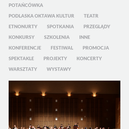
POTAŃCÓWKA
PODLASKA OKTAWA KULTUR
TEATR
ETNONURTY
SPOTKANIA
PRZEGLĄDY
KONKURSY
SZKOLENIA
INNE
KONFERENCJE
FESTIWAL
PROMOCJA
SPEKTAKLE
PROJEKTY
KONCERTY
WARSZTATY
WYSTAWY