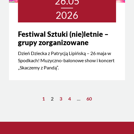
26.05
2026
Festiwal Sztuki (nie)letnie –
grupy zorganizowane
Dzień Dziecka z Patrycją Lipińską – 26 maja w
Spodkach! Muzyczno-balonowe show i koncert
„Skaczemy z Pandą”.
1
2
3
4
…
60