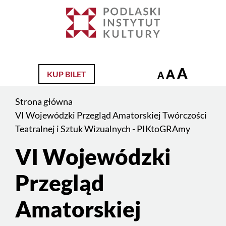
Jesteś
na
Szukaj
stronie:
VI
Wojewódzki
A
A
KUP BILET
A
Przegląd
Amatorskiej
Strona główna
Twórczości
VI Wojewódzki Przegląd Amatorskiej Twórczości
Teatralnej
Teatralnej i Sztuk Wizualnych - PIKtoGRAmy
i
VI Wojewódzki
Treść
Sztuk
strony
Wizualnych
Przegląd
–
Amatorskiej
PIKtoGRAmy