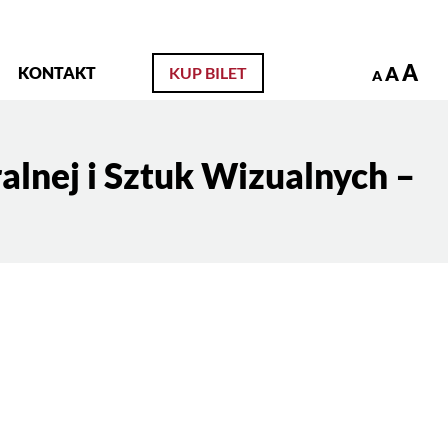
zukaj
A
A
KONTAKT
KUP BILET
A
lnej i Sztuk Wizualnych –