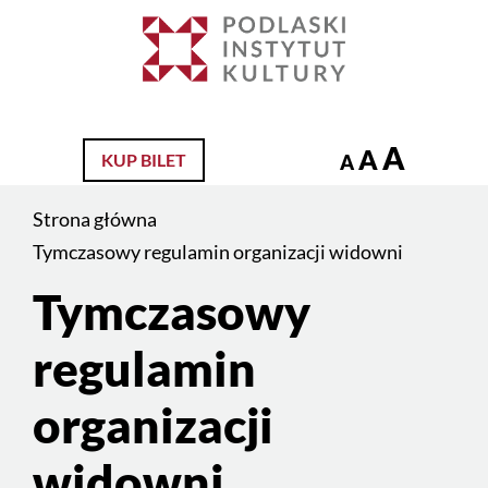
Jesteś
na
Szukaj
stronie:
Tymczasowy
regulamin
A
A
KUP BILET
A
organizacji
widowni
Strona główna
Tymczasowy regulamin organizacji widowni
Tymczasowy
Treść
strony
regulamin
organizacji
widowni