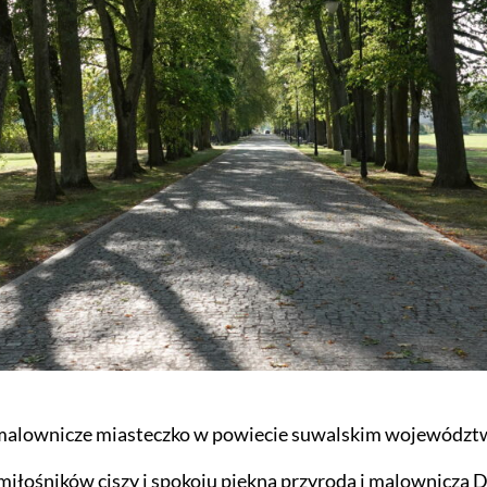
 malownicze miasteczko w powiecie suwalskim województw
miłośników ciszy i spokoju piękną przyrodą i malowniczą 