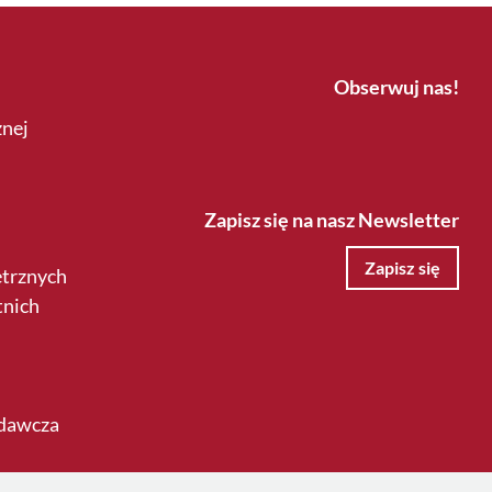
Obserwuj nas!
znej
Zapisz się na nasz Newsletter
Zapisz się
ętrznych
tnich
odawcza