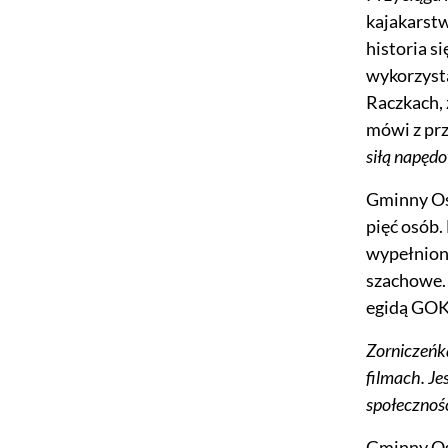
kajakarstw
historia s
wykorzyst
Raczkach,
mówi z pr
siłą napędo
Gminny Ośr
pięć osób.
wypełniony
szachowe. 
egidą GOK d
Zorniczeńk
filmach. Je
społeczność
Gminny Oś