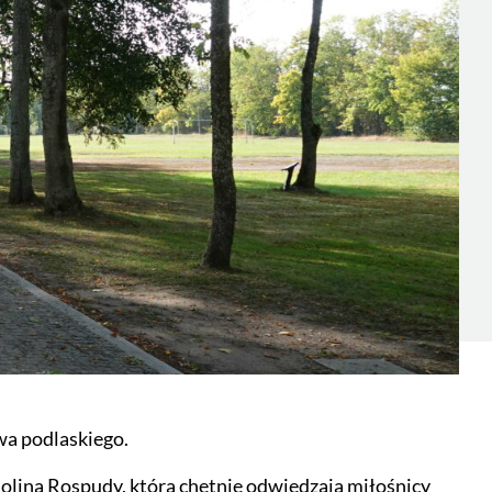
a podlaskiego.
Doliną Rospudy, którą chętnie odwiedzają miłośnicy