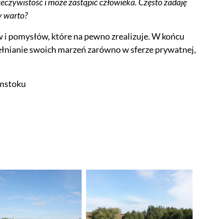
czywistość i może zastąpić człowieka. Często zadaję
y warto?
 i pomysłów, które na pewno zrealizuje. W końcu
pełnianie swoich marzeń zarówno w sferze prywatnej,
ymstoku