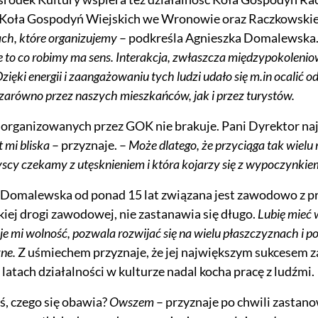
 Koła Gospodyń Wiejskich we Wronowie oraz Raczkowskie
ch, które organizujemy
– podkreśla Agnieszka Domalewska.
 to co robimy ma sens. Interakcja, zwłaszcza międzypokoleniow
Dzięki energii i zaangażowaniu tych ludzi udało się m.in ocalić 
zarówno przez naszych mieszkańców, jak i przez turystów.
rganizowanych przez GOK nie brakuje. Pani Dyrektor najba
t mi bliska
– przyznaje. –
Może dlatego, że przyciąga tak wiel
scy czekamy z utęsknieniem i która kojarzy się z wypoczynkie
Domalewska od ponad 15 lat związana jest zawodowo z pra
iej drogi zawodowej, nie zastanawia się długo.
Lubię mieć 
je mi wolność, pozwala rozwijać się na wielu płaszczyznach i po
żne.
Z uśmiechem przyznaje, że jej największym sukcesem za
 latach działalności w kulturze nadal kocha pracę z ludźmi.
oś, czego się obawia?
Owszem
– przyznaje po chwili zastano