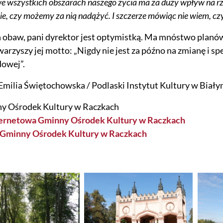
e wszystkich obszarach naszego życia ma za duży wpływ na rze
ie, czy możemy za nią nadążyć. I szczerze mówiąc nie wiem, cz
obaw, pani dyrektor jest optymistką. Ma mnóstwo planów
arzyszy jej motto: „Nigdy nie jest za późno na zmianę i s
dowej”.
Emilia Świętochowska / Podlaski Instytut Kultury w Biał
ny Ośrodek Kultury w Raczkach
ternetowa Gminny Ośrodek Kultury w Raczkach
Gminny Ośrodek Kultury w Raczkach