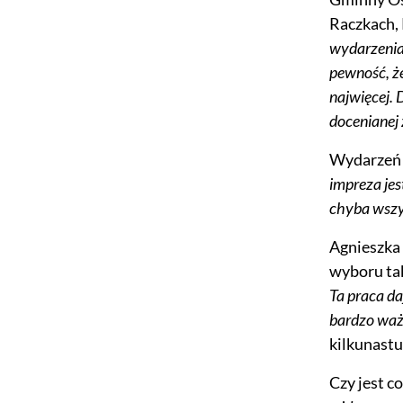
Raczkach,
wydarzenia
pewność, że
najwięcej. 
docenianej 
Wydarzeń o
impreza jes
chyba wszy
Agnieszka 
wyboru tak
Ta praca da
bardzo wa
kilkunastu
Czy jest c