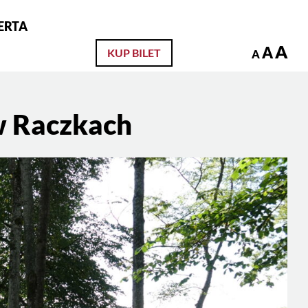
ERTA
zukaj
A
A
KUP BILET
A
w Raczkach