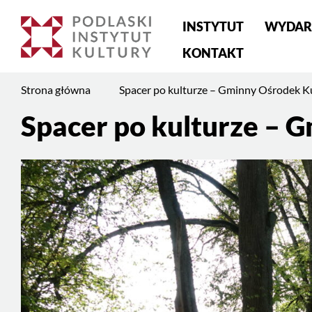
Menu
INSTYTUT
WYDAR
główne
KONTAKT
Jesteś
Strona główna
Spacer po kulturze – Gminny Ośrodek K
na
stronie:
Spacer po kulturze – 
Treść
Spacer
strony
po
kulturze
–
Gminny
Ośrodek
Kultury
w
Raczkach