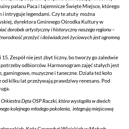
uiny pałacu Paca i tajemnicze Święte Miejsce, którego
i intryguje legendami. Czy te atuty można
wskiej, dyrektora Gminnego Ośrodka Kultury w
iać dorobek artystyczny i historyczny naszego regionu
–
żnorodność przeżyć i doświadczeń życiowych jest ogromną
5. Zespół nie jest zbyt liczny, bo tworzy go zaledwie
a w potrzeby odbiorców. Harmonogram zajęć stałych jest
e, gamingowe, muzyczne i taneczne. Działa też koło
od kilku lat przeżywają prawdziwy renesans. Pod
ługa.
 Orkiestra Dęta OSP Raczki, która wystąpiła w dwóch
znego kolejnego młodego pokolenia, integrują miejscową
czkowskich, Koła Gospodyń Wiejskich w Małych