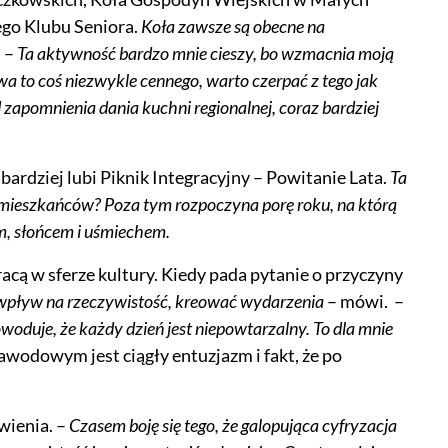
go Klubu Seniora.
Koła zawsze są obecne na
 –
Ta aktywność bardzo mnie cieszy, bo wzmacnia moją
a to coś niezwykle cennego, warto czerpać z tego jak
od zapomnienia dania kuchni regionalnej, coraz bardziej
rdziej lubi Piknik Integracyjny – Powitanie Lata.
Ta
u mieszkańców? Poza tym rozpoczyna porę roku, na którą
m, słońcem i uśmiechem.
cą w sferze kultury. Kiedy pada pytanie o przyczyny
wpływ na rzeczywistość, kreować wydarzenia
– mówi. –
woduje, że każdy dzień jest niepowtarzalny. To dla mnie
wodowym jest ciągły entuzjazm i fakt, że po
wienia. –
Czasem boję się tego, że galopująca cyfryzacja