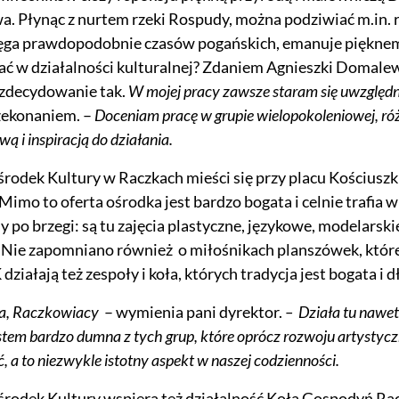
a. Płynąc z nurtem rzeki Rospudy, można podziwiać m.in. r
ięga prawdopodobnie czasów pogańskich, emanuje pięknem 
ać w działalności kulturalnej? Zdaniem Agnieszki Domale
 zdecydowanie tak.
W mojej pracy zawsze staram się uwzględn
zekonaniem. –
Doceniam pracę w grupie wielopokoleniowej, ró
wą i inspiracją do działania.
odek Kultury w Raczkach mieści się przy placu Kościuszki 1
 Mimo to oferta ośrodka jest bardzo bogata i celnie trafi
 po brzegi: są tu zajęcia plastyczne, językowe, modelarski
Nie zapomniano również o miłośnikach planszówek, które 
ziałają też zespoły i koła, których tradycja jest bogata i d
a, Raczkowiacy
– wymienia pani dyrektor.
– Działa tu nawet
stem bardzo dumna z tych grup, które oprócz rozwoju artystyc
, a to niezwykle istotny aspekt w naszej codzienności.
rodek Kultury wspiera też działalność Koła Gospodyń Ra