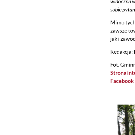
widoczna w
sobie pytan
Mimo tych 
zawsze tow
jak i zawo
Redakcja: 
Fot. Gmin
Strona in
Facebook 