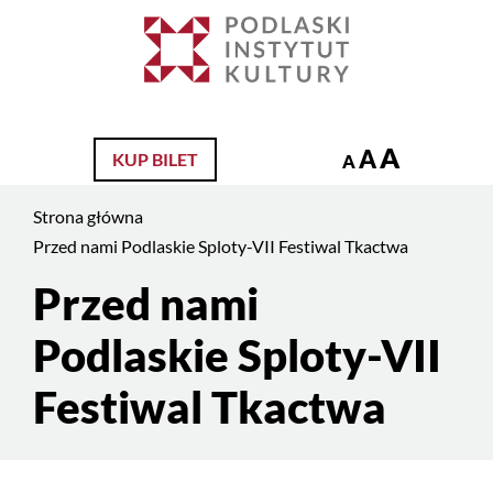
Jesteś
na
Szukaj
stronie:
Przed
nami
A
A
KUP BILET
Podlaskie
A
Sploty-
Strona główna
VII
Przed nami Podlaskie Sploty-VII Festiwal Tkactwa
Festiwal
Tkactwa
Przed nami
Treść
strony
Podlaskie Sploty-VII
Festiwal Tkactwa