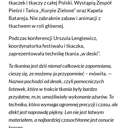
tkaczek i tkaczy z całej Polski. Wystąpią Zespół
Pieśni i Tańca „Kurpie Zielone” oraz Kapela
Batareja. Nie zabraknie zabaw i animacji z
tkactwem w roli głównej.
Podczas konferencji Urszula Lengiewicz,
koordynatorka festiwalu i tkaczka,
zaprezentowała technikę tkania „w deski”.
Ta tkanina jest dziś niemal całkowicie zapomniana,
cieszę się, ze możemy ja przypomnieć
– mówiła. —
Nazwa pochodzi od desek, czyli pomocniczych
listewek, które w trakcie tkania były bardzo
przydatne
,
m.in. umożliwiały wykonanie ażurów.
To
technika, która wymaga ogromnej precyzji i czasu, ale
efekt jest naprawdę piękny. Len nie jest łatwym
materiałem, a najbardziej czasochłonne jest osnucie
krosna.