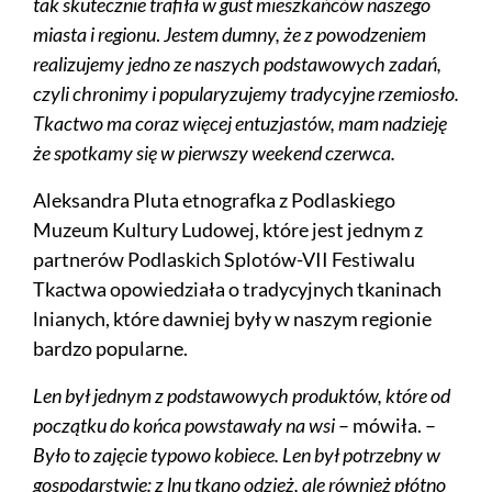
tak skutecznie trafiła w gust mieszkańców naszego
miasta i regionu
.
Jestem dumny, że z powodzeniem
realizujemy jedno ze naszych podstawowych zadań,
czyli chronimy i popularyzujemy tradycyjne rzemiosło.
Tkactwo ma coraz więcej entuzjastów, mam nadzieję
że spotkamy się w pierwszy weekend czerwca.
Aleksandra Pluta etnografka z Podlaskiego
Muzeum Kultury Ludowej, które jest jednym z
partnerów Podlaskich Splotów-VII Festiwalu
Tkactwa opowiedziała o tradycyjnych tkaninach
lnianych, które dawniej były w naszym regionie
bardzo popularne.
Len był jednym z podstawowych produktów, które od
początku do końca powstawały na wsi
– mówiła. –
Było to zajęcie typowo kobiece. Len był potrzebny w
gospodarstwie: z lnu tkano odzież, ale również płótno