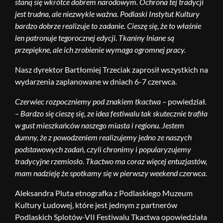
staną się wkrótce dobrem narodowym. Ochrona tej tradycji
jest trudna, ale niezwykle ważna. Podlaski Instytut Kultury
bardzo dobrze realizuje to zadanie. Cieszę się, że to właśnie
len patronuje tegorocznej edycji. Tkaniny lniane są
przepiękne, ale ich zrobienie wymaga ogromnej pracy.
Nasz dyrektor Bartłomiej Trzeciak zaprosił wszystkich na
wydarzenia zaplanowane w dniach 6-7 czerwca.
Czerwiec rozpoczniemy pod znakiem tkactwa –
powiedział
.
– Bardzo się cieszę się, ze idea festiwalu tak skutecznie trafiła
w gust mieszkańców naszego miasta i regionu
.
Jestem
dumny, że z powodzeniem realizujemy jedno ze naszych
podstawowych zadań, czyli chronimy i popularyzujemy
tradycyjne rzemiosło. Tkactwo ma coraz więcej entuzjastów,
mam nadzieję że spotkamy się w pierwszy weekend czerwca.
Aleksandra Pluta etnografka z Podlaskiego Muzeum
Kultury Ludowej, które jest jednym z partnerów
Podlaskich Splotów-VII Festiwalu Tkactwa opowiedziała