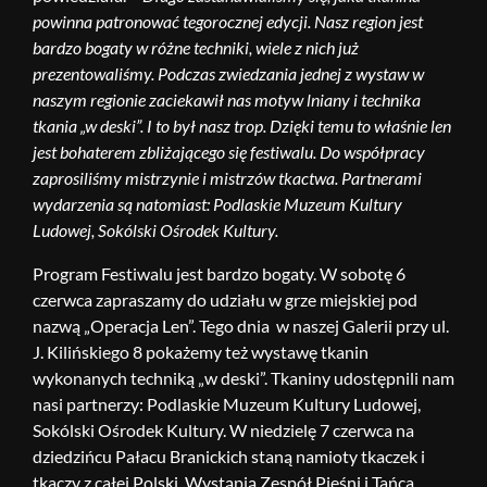
powinna patronować tegorocznej edycji. Nasz region jest
bardzo bogaty w różne techniki, wiele z nich już
prezentowaliśmy. Podczas zwiedzania jednej z wystaw w
naszym regionie zaciekawił nas motyw lniany i technika
tkania „w deski”. I to był nasz trop. Dzięki temu to właśnie len
jest bohaterem zbliżającego się festiwalu. Do współpracy
zaprosiliśmy mistrzynie i mistrzów tkactwa. Partnerami
wydarzenia są natomiast: Podlaskie Muzeum Kultury
Ludowej, Sokólski Ośrodek Kultury.
Program Festiwalu jest bardzo bogaty. W sobotę 6
czerwca zapraszamy do udziału w grze miejskiej pod
nazwą „Operacja Len”. Tego dnia w naszej Galerii przy ul.
J. Kilińskiego 8 pokażemy też wystawę tkanin
wykonanych techniką „w deski”. Tkaniny udostępnili nam
nasi partnerzy: Podlaskie Muzeum Kultury Ludowej,
Sokólski Ośrodek Kultury. W niedzielę 7 czerwca na
dziedzińcu Pałacu Branickich staną namioty tkaczek i
tkaczy z całej Polski. Wystąpią Zespół Pieśni i Tańca