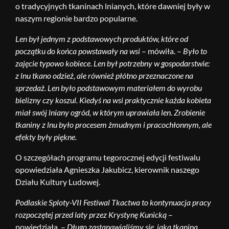
o tradycyjnych tkaninach lnianych, które dawniej były w
naszym regionie bardzo popularne.
Len był jednym z podstawowych produktów, które od
początku do końca powstawały na wsi
– mówiła. –
Było to
zajęcie typowo kobiece. Len był potrzebny w gospodarstwie:
z lnu tkano odzież, ale również płótno przeznaczone na
sprzedaż. Len było podstawowym materiałem do wyrobu
bielizny czy koszul. Kiedyś na wsi praktycznie każda kobieta
miał swój lniany ogród, w którym uprawiała len. Zrobienie
tkaniny z lnu było procesem żmudnym i pracochłonnym, ale
efekty były piękne.
O szczegółach programu tegorocznej edycji festiwalu
opowiedziała Agnieszka Jakubicz, kierownik naszego
Działu Kultury Ludowej.
Podlaskie Sploty-VII Festiwal Tkactwa to kontynuacja pracy
rozpoczętej przed laty przez Krystynę Kunicką
–
powiedziała. –
Długo zastanawialiśmy się, jaka tkanina