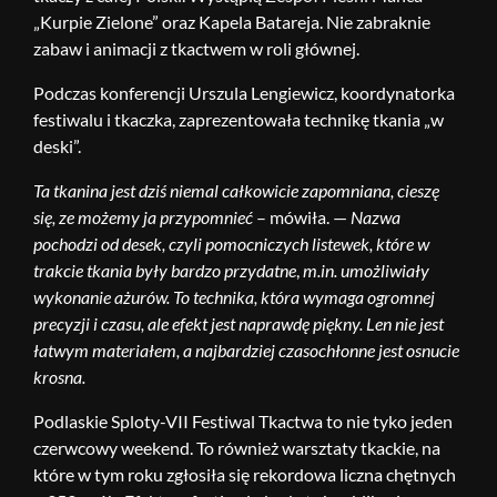
„Kurpie Zielone” oraz Kapela Batareja. Nie zabraknie
zabaw i animacji z tkactwem w roli głównej.
Podczas konferencji Urszula Lengiewicz, koordynatorka
festiwalu i tkaczka, zaprezentowała technikę tkania „w
deski”.
Ta tkanina jest dziś niemal całkowicie zapomniana, cieszę
się, ze możemy ja przypomnieć
– mówiła. —
Nazwa
pochodzi od desek, czyli pomocniczych listewek, które w
trakcie tkania były bardzo przydatne
,
m.in. umożliwiały
wykonanie ażurów.
To technika, która wymaga ogromnej
precyzji i czasu, ale efekt jest naprawdę piękny. Len nie jest
łatwym materiałem, a najbardziej czasochłonne jest osnucie
krosna.
Podlaskie Sploty-VII Festiwal Tkactwa to nie tyko jeden
czerwcowy weekend. To również warsztaty tkackie, na
które w tym roku zgłosiła się rekordowa liczna chętnych