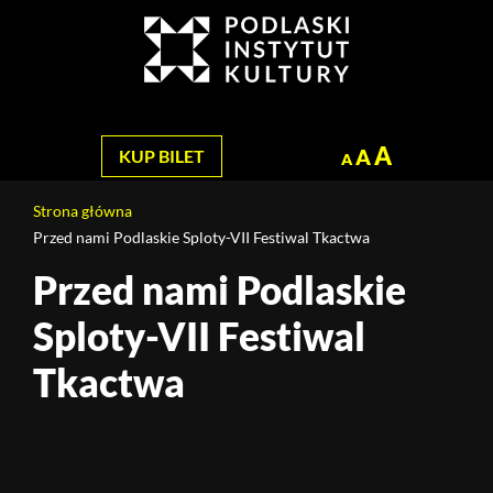
Jesteś
na
Szukaj
stronie:
Przed
nami
Podlaskie
A
A
KUP BILET
A
Sploty-
VII
Strona główna
Festiwal
Przed nami Podlaskie Sploty-VII Festiwal Tkactwa
Tkactwa
Przed nami Podlaskie
Treść
strony
Sploty-VII Festiwal
Tkactwa