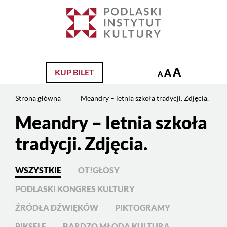
Jesteś
na
Szukaj
stronie:
Meandry
–
letnia
A
A
KUP BILET
A
szkoła
tradycji.
Strona główna
Meandry – letnia szkoła tradycji. Zdjęcia.
Zdjęcia.
Meandry – letnia szkoła
Treść
strony
tradycji. Zdjęcia.
WSZYSTKIE
OT!GŁOSY
PODLASKI KONGRES KULTURY
ŹRÓDŁA DŹWIĘKÓW
PIKTOGRAMY
PIKSELE
BARDZO MŁODA KULTURA