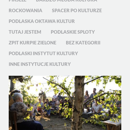
ROCKOWANIA
SPACER PO KULTURZE
PODLASKA OKTAWA KULTUR
TUTAJ JESTEM
PODLASKIE SPLOTY
ZPIT KURPIE ZIELONE
BEZ KATEGORII
PODLASKI INSTYTUT KULTURY
INNE INSTYTUCJE KULTURY