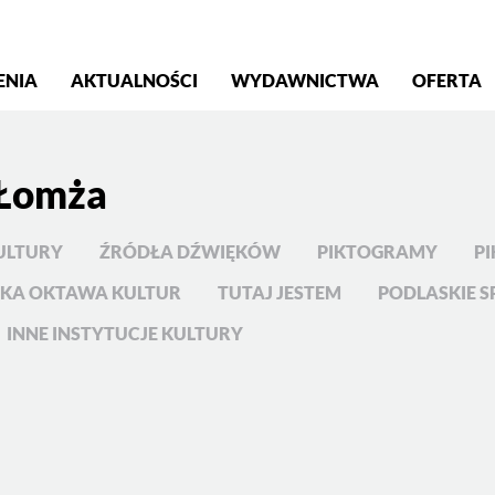
S
ENIA
AKTUALNOŚCI
WYDAWNICTWA
OFERTA
-Łomża
ULTURY
ŹRÓDŁA DŹWIĘKÓW
PIKTOGRAMY
PI
KA OKTAWA KULTUR
TUTAJ JESTEM
PODLASKIE S
INNE INSTYTUCJE KULTURY