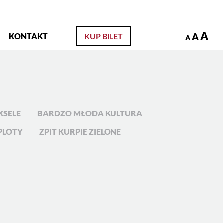
zukaj
A
A
KONTAKT
KUP BILET
A
KSELE
BARDZO MŁODA KULTURA
PLOTY
ZPIT KURPIE ZIELONE