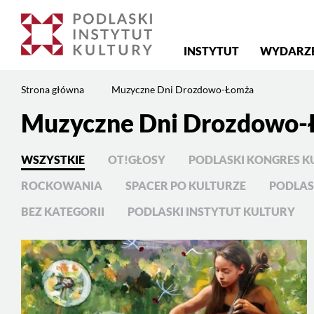
Menu
INSTYTUT
WYDARZ
główne
Jesteś
Strona główna
Muzyczne Dni Drozdowo-Łomża
na
stronie:
Muzyczne Dni Drozdowo
Treść
Muzyczne
strony
Dni
WSZYSTKIE
OT!GŁOSY
PODLASKI KONGRES K
Drozdowo-
Łomża
ROCKOWANIA
SPACER PO KULTURZE
PODLAS
BEZ KATEGORII
PODLASKI INSTYTUT KULTURY