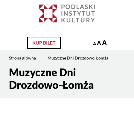
Jesteś
na
Szukaj
stronie:
Muzyczne
Dni
Drozdowo-
A
A
KUP BILET
A
Łomża
Strona główna
Muzyczne Dni Drozdowo-Łomża
Muzyczne Dni
Treść
strony
Drozdowo-Łomża