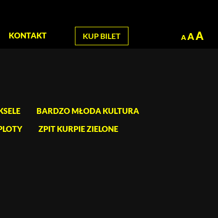
zukaj
A
A
KONTAKT
KUP BILET
A
KSELE
BARDZO MŁODA KULTURA
PLOTY
ZPIT KURPIE ZIELONE