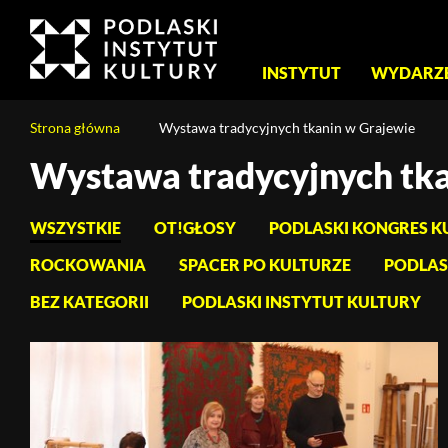
Menu
INSTYTUT
WYDARZ
główne
Jesteś
Strona główna
Wystawa tradycyjnych tkanin w Grajewie
na
stronie:
Wystawa tradycyjnych tka
Treść
Wystawa
strony
tradycyjnych
WSZYSTKIE
OT!GŁOSY
PODLASKI KONGRES K
tkanin
w
ROCKOWANIA
SPACER PO KULTURZE
PODLAS
Grajewie
BEZ KATEGORII
PODLASKI INSTYTUT KULTURY