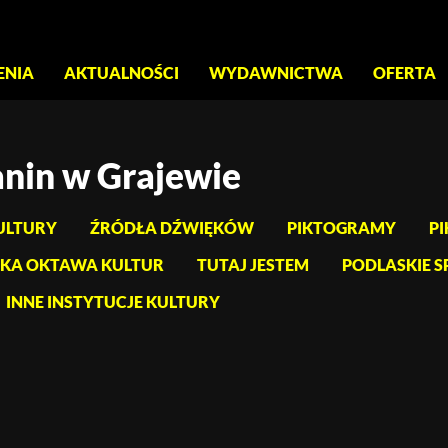
S
ENIA
AKTUALNOŚCI
WYDAWNICTWA
OFERTA
nin w Grajewie
ULTURY
ŹRÓDŁA DŹWIĘKÓW
PIKTOGRAMY
PI
KA OKTAWA KULTUR
TUTAJ JESTEM
PODLASKIE S
INNE INSTYTUCJE KULTURY