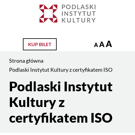
Jesteś
na
Szukaj
stronie:
Podlaski
Instytut
A
A
KUP BILET
A
Kultury
z
Strona główna
certyfikatem
Podlaski Instytut Kultury z certyfikatem ISO
ISO
Podlaski Instytut
Treść
strony
Kultury z
certyfikatem ISO