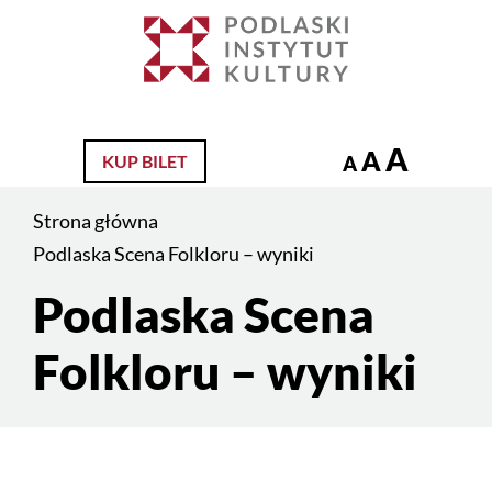
Jesteś
na
Szukaj
stronie:
Podlaska
Scena
A
A
KUP BILET
A
Folkloru
–
Strona główna
wyniki
Podlaska Scena Folkloru – wyniki
Podlaska Scena
Treść
strony
Folkloru – wyniki