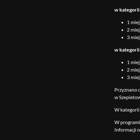
w kategorii
1 miej
2 mie
3 mie
w kategori
1 mie
2 miej
3 miej
Przyznano d
w Szepietow
W kategorii
W programie 
Informacji 