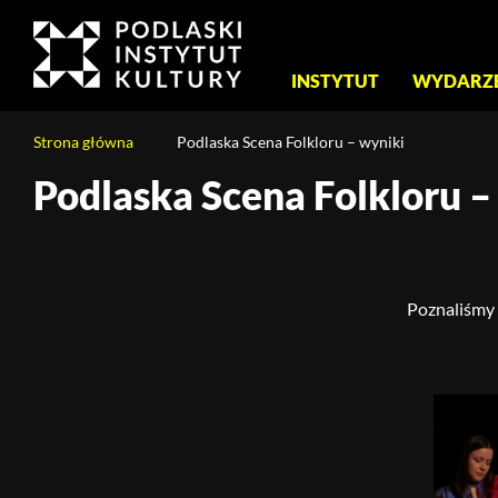
Menu
INSTYTUT
WYDARZ
główne
Jesteś
Strona główna
Podlaska Scena Folkloru – wyniki
na
stronie:
Podlaska Scena Folkloru –
Treść
Podlaska
strony
Scena
Folkloru
–
Poznaliśmy 
wyniki