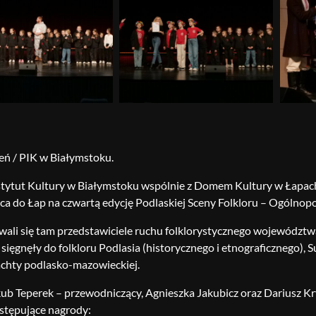
ień / PIK w Białymstoku.
stytut Kultury w Białymstoku wspólnie z Domem Kultury w Łapach 
ńca do Łap na czwartą edycję Podlaskiej Sceny Folkloru – Ogólnop
ali się tam przedstawiciele ruchu folklorystycznego województw
 sięgnęły do folkloru Podlasia (historycznego i etnograficznego),
achty podlasko-mazowieckiej.
kub Teperek – przewodniczący, Agnieszka Jakubicz oraz Dariusz Kry
stępujące nagrody: