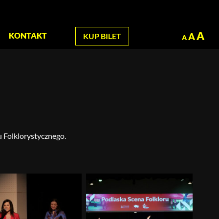
zukaj
A
A
KONTAKT
KUP BILET
A
 Folklorystycznego.