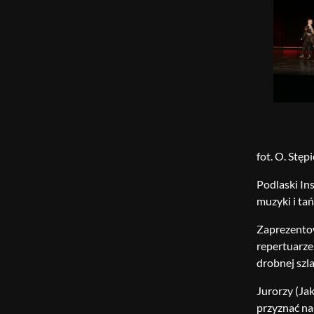
fot. O. Stęp
Podlaski In
muzyki i ta
Zaprezentow
repertuarze
drobnej szl
Jurorzy (Ja
przyznać na