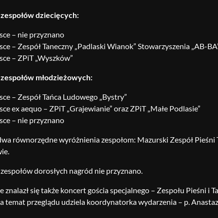
 zespołów dziecięcych:
sce – nie przyznano
jsce – Zespół Taneczny „Padlaski Wianok” Stowarzyszenia „AB-BA
jsce – ZPiT „Wyszków”
i zespołów młodzieżowych:
jsce – Zespół Tańca Ludowego „Bystry”
sce ex aequo – ZPiT „Grajewianie” oraz ZPiT „Małe Podlasie”
sce – nie przyznano
wa równorzędne wyróżnienia zespołom: Mazurski Zespół Pieśni 
ie.
 zespołów dorosłych nagród nie przyznano.
znalazł się także koncert gościa specjalnego – Zespołu Pieśni i Ta
na temat przeglądu udziela koordynatorka wydarzenia – p. Anastazj