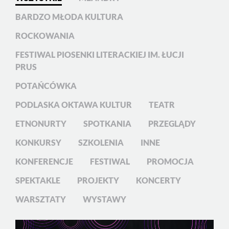
BARDZO MŁODA KULTURA
ROCKOWANIA
FESTIWAL PIOSENKI LITERACKIEJ IM. ŁUCJI
PRUS
POTAŃCÓWKA
PODLASKA OKTAWA KULTUR
TEATR
ETNONURTY
SPOTKANIA
PRZEGLĄDY
KONKURSY
SZKOLENIA
INNE
KONFERENCJE
FESTIWAL
PROMOCJA
SPEKTAKLE
PROJEKTY
KONCERTY
WARSZTATY
WYSTAWY