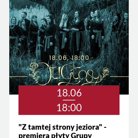
18.06
18:00
"Z tamtej strony jeziora" -
premiera płyty Grupy