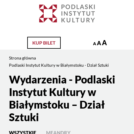
Jesteś
na
Szukaj
stronie:
Podlaski
Instytut
Kultury
A
A
KUP BILET
A
w
Białymstoku
Strona główna
–
Podlaski Instytut Kultury w Białymstoku - Dział Sztuki
Dział
Sztuki
Wydarzenia - Podlaski
Instytut Kultury w
Białymstoku – Dział
Sztuki
WSZYSTKIE
MEANDRY