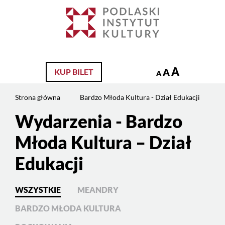
Jesteś
na
Szukaj
stronie:
Bardzo
Młoda
Kultura
A
A
KUP BILET
A
–
Dział
Strona główna
Bardzo Młoda Kultura - Dział Edukacji
Edukacji
Wydarzenia - Bardzo
Młoda Kultura – Dział
Edukacji
WSZYSTKIE
MEANDRY
BARDZO MŁODA KULTURA