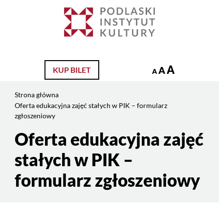
Jesteś
na
Szukaj
stronie:
Oferta
edukacyjna
zajęć
A
A
KUP BILET
A
stałych
w
Strona główna
PIK
Oferta edukacyjna zajęć stałych w PIK – formularz
–
zgłoszeniowy
formularz
Oferta edukacyjna zajęć
Treść
zgłoszeniowy
strony
stałych w PIK –
formularz zgłoszeniowy