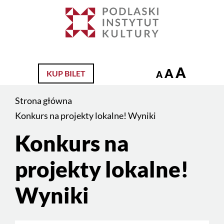
Jesteś
na
Szukaj
stronie:
Konkurs
na
A
A
KUP BILET
A
projekty
lokalne!
Strona główna
Wyniki
Konkurs na projekty lokalne! Wyniki
Konkurs na
Treść
strony
projekty lokalne!
Wyniki