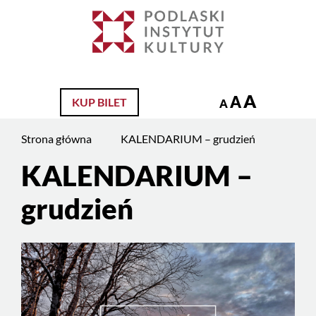
Jesteś
na
Szukaj
stronie:
KALENDARIUM
–
A
A
KUP BILET
grudzień
A
Strona główna
KALENDARIUM – grudzień
KALENDARIUM –
Treść
strony
grudzień