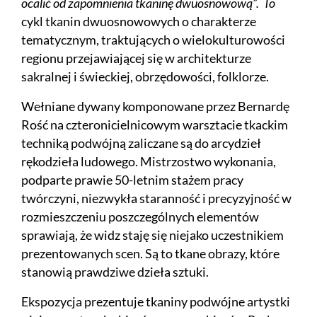
ocalić od zapomnienia tkaninę dwuosnowową”. To
cykl tkanin dwuosnowowych o charakterze
tematycznym, traktujących o wielokulturowości
regionu przejawiającej się w architekturze
sakralnej i świeckiej, obrzędowości, folklorze.
Wełniane dywany komponowane przez Bernardę
Rość na czteronicielnicowym warsztacie tkackim
techniką podwójną zaliczane są do arcydzieł
rękodzieła ludowego. Mistrzostwo wykonania,
podparte prawie 50-letnim stażem pracy
twórczyni, niezwykła staranność i precyzyjność w
rozmieszczeniu poszczególnych elementów
sprawiają, że widz staję się niejako uczestnikiem
prezentowanych scen. Są to tkane obrazy, które
stanowią prawdziwe dzieła sztuki.
Ekspozycja prezentuje tkaniny podwójne artystki