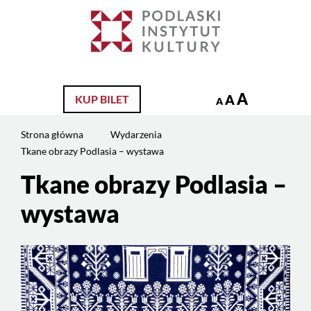
Jesteś
na
Szukaj
stronie:
Tkane
obrazy
Podlasia
A
A
KUP BILET
A
–
wystawa
Strona główna
Wydarzenia
Tkane obrazy Podlasia – wystawa
Tkane obrazy Podlasia –
wystawa