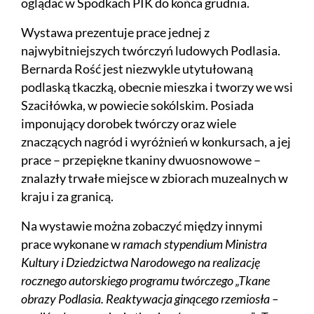
oglądać w Spodkach PIK do końca grudnia.
Wystawa prezentuje prace jednej z
najwybitniejszych twórczyń ludowych Podlasia.
Bernarda Rość jest niezwykle utytułowaną
podlaską tkaczką, obecnie mieszka i tworzy we wsi
Szaciłówka, w powiecie sokólskim. Posiada
imponujący dorobek twórczy oraz wiele
znaczących nagród i wyróżnień w konkursach, a jej
prace – przepiękne tkaniny dwuosnowowe –
znalazły trwałe miejsce w zbiorach muzealnych w
kraju i za granicą.
Na wystawie można zobaczyć między innymi
prace wykonane w
ramach stypendium Ministra
Kultury i Dziedzictwa Narodowego na realizację
rocznego autorskiego programu twórczego „Tkane
obrazy Podlasia. Reaktywacja ginącego rzemiosła –