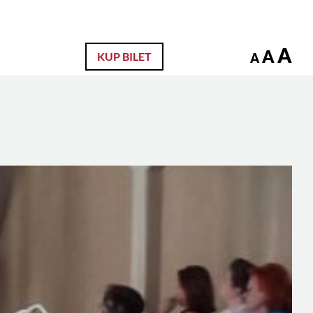
zukaj
A
A
KUP BILET
A