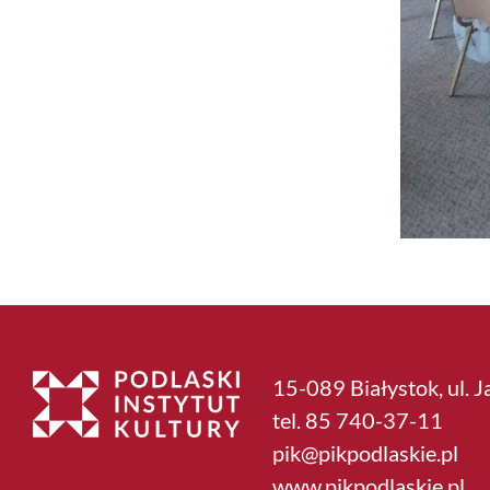
15-089 Białystok, ul. J
tel. 85 740-37-11
pik@pikpodlaskie.pl
www.pikpodlaskie.pl