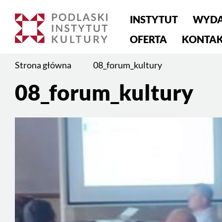
Menu
INSTYTUT
WYDA
główne
OFERTA
KONTA
Jesteś
Strona główna
08_forum_kultury
na
08_forum_kultury
stronie:
Treść
08_forum_kultury
strony