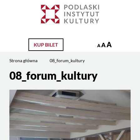
Jesteś
na
Szukaj
stronie:
08_forum_kultury
A
A
KUP BILET
A
Strona główna
08_forum_kultury
08_forum_kultury
Treść
strony