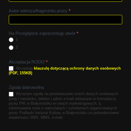
Autor wiersza/fragmentu prozy
*
Na Przeglądzie zaprezentuję utwór
*
1
2
Akceptacja RODO
*
Akceptuję
klauzulę dotyczącą ochrony danych osobowych
(PDF, 155KB)
Zgoda dobrowolna
Wyrażam zgodę na przetwarzanie moich danych osobowych
(imię i nazwisko, telefon i adres e-mail wskazane w formularzu)
przez PIK w Białymstoku w celach marketingowych, tj.
informowania mnie o warsztatach i szkoleniach organizowanych
przez Podlaski Instytut Kultury w Białymstoku za pośrednictwem
wiadomości SMS, MMS, e-mail.