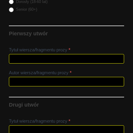
Dorosły (18-60 lat)
Senior (60+)
Pierwszy utwór
Tytuł wiersza/fragmentu prozy
*
Autor wiersza/fragmentu prozy
*
Drugi utwór
Tytuł wiersza/fragmentu prozy
*