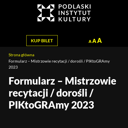
Jesteś
na
Szukaj
stronie:
Formularz
–
Mistrzowie
A
A
KUP BILET
A
recytacji
/
Strona główna
dorośli
Formularz – Mistrzowie recytacji / dorośli / PIKtoGRAmy
/
2023
PIKtoGRAmy
Formularz – Mistrzowie
Treść
2023
strony
recytacji / dorośli /
PIKtoGRAmy 2023