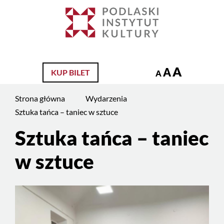
Jesteś
na
Szukaj
stronie:
Sztuka
tańca
A
A
KUP BILET
–
A
taniec
Strona główna
Wydarzenia
w
Sztuka tańca – taniec w sztuce
sztuce
Sztuka tańca – taniec
w sztuce