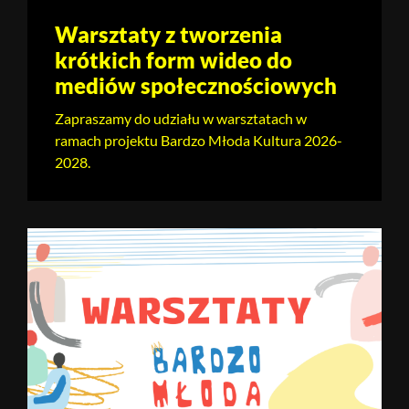
Warsztaty z tworzenia
krótkich form wideo do
mediów społecznościowych
Zapraszamy do udziału w warsztatach w
ramach projektu Bardzo Młoda Kultura 2026-
2028.