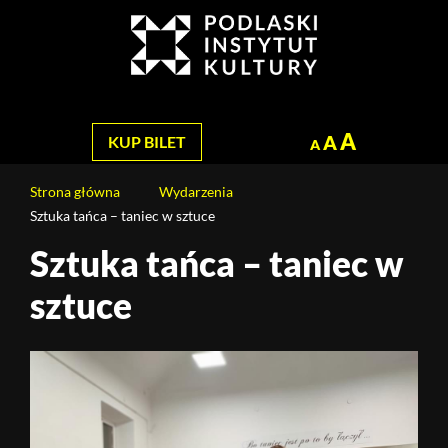
Jesteś
na
Szukaj
stronie:
Sztuka
tańca
–
A
A
KUP BILET
A
taniec
w
Strona główna
Wydarzenia
sztuce
Sztuka tańca – taniec w sztuce
Sztuka tańca – taniec w
sztuce