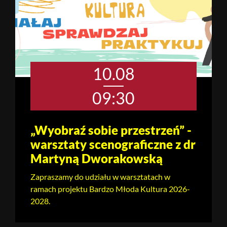
10.08
09:30
„Wyobraź sobie przestrzeń” -
warsztaty scenograficzne z dr
Martyną Dworakowską
Zapraszamy do udziału w warsztatach w
ramach projektu Bardzo Młoda Kultura 2026-
2028.