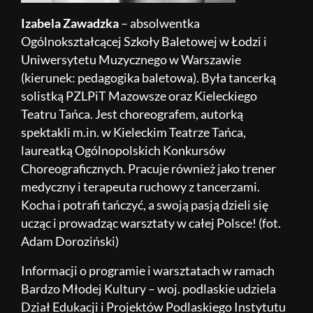
Izabela Zawadzka
– absolwentka
Ogólnokształcącej Szkoły Baletowej w Łodzi i
Uniwersytetu Muzycznego w Warszawie
(kierunek: pedagogika baletowa). Była tancerką
solistką PZLPiT Mazowsze oraz Kieleckiego
Teatru Tańca. Jest choreografem, autorką
spektakli m.in. w Kieleckim Teatrze Tańca,
laureatką Ogólnopolskich Konkursów
Choreograficznych. Pracuje również jako trener
medyczny i terapeuta ruchowy z tancerzami.
Kocha i potrafi tańczyć, a swoją pasją dzieli się
ucząc i prowadząc warsztaty w całej Polsce! (fot.
Adam Doroziński)
Informacji o programie i warsztatach w ramach
Bardzo Młodej Kultury – woj. podlaskie udziela
Dział Edukacji i Projektów Podlaskiego Instytutu