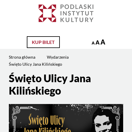
Jesteś
na
Szukaj
stronie:
Święto
Ulicy
Jana
A
A
KUP BILET
A
Kilińskiego
Strona główna
Wydarzenia
Święto Ulicy Jana Kilińskiego
Święto Ulicy Jana
Kilińskiego