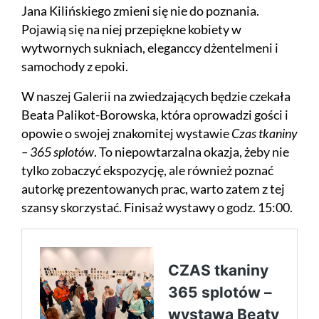
Jana Kilińskiego zmieni się nie do poznania.
Pojawią się na niej przepiękne kobiety w
wytwornych sukniach, eleganccy dżentelmeni i
samochody z epoki.
W naszej Galerii na zwiedzających będzie czekała
Beata Palikot-Borowska, która oprowadzi gości i
opowie o swojej znakomitej wystawie
Czas tkaniny
– 365 splotów
. To niepowtarzalna okazja, żeby nie
tylko zobaczyć ekspozycję, ale również poznać
autorkę prezentowanych prac, warto zatem z tej
szansy skorzystać. Finisaż wystawy o godz. 15:00.