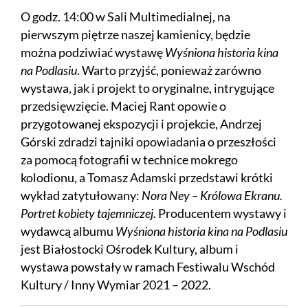
O godz. 14:00 w Sali Multimedialnej, na
pierwszym piętrze naszej kamienicy, będzie
można podziwiać wystawę
Wyśniona historia kina
na Podlasiu
. Warto przyjść, ponieważ zarówno
wystawa, jak i projekt to oryginalne, intrygujące
przedsięwzięcie. Maciej Rant opowie o
przygotowanej ekspozycji i projekcie, Andrzej
Górski zdradzi tajniki opowiadania o przeszłości
za pomocą fotografii w technice mokrego
kolodionu, a Tomasz Adamski przedstawi krótki
wykład zatytułowany:
Nora Ney – Królowa Ekranu.
Portret kobiety tajemniczej.
Producentem wystawy i
wydawcą albumu
Wyśniona historia kina na Podlasiu
jest Białostocki Ośrodek Kultury, album i
wystawa powstały w ramach Festiwalu Wschód
Kultury / Inny Wymiar 2021 – 2022.