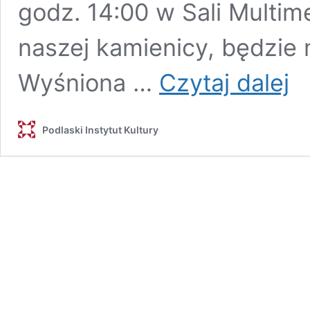
godz. 14:00 w Sali Multim
naszej kamienicy, będzi
Górs
Wyśniona …
Czytaj dalej
i
Kau
Bros
Podlaski Instytut Kultury
&
Sista
Wyś
histo
kina
na
Podl