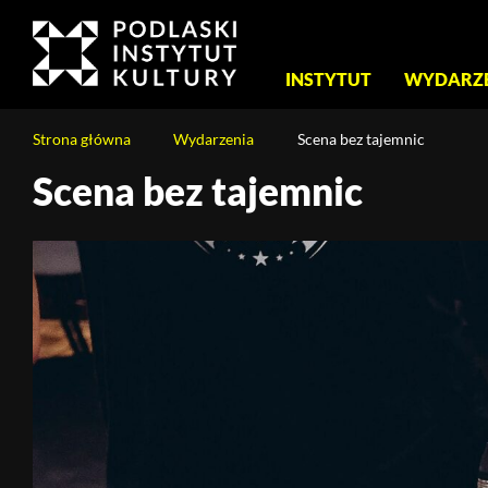
Menu
INSTYTUT
WYDARZ
główne
Jesteś
Strona główna
Wydarzenia
Scena bez tajemnic
na
stronie:
Scena bez tajemnic
Scena
bez
tajemnic