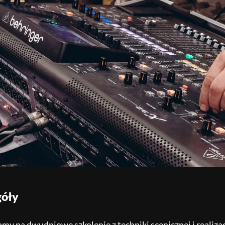
góły
my na dwudniowe szkolenie z techniki scenicznej i realizac