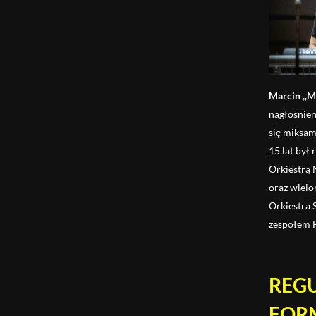
Marcin ,,M
nagłośnien
się miksam
15 lat był
Orkiestrą
oraz wielo
Orkiestra 
zespołem H
REG
FOR