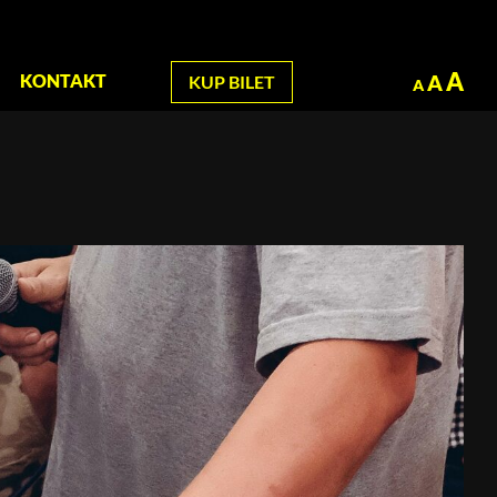
zukaj
A
A
KONTAKT
KUP BILET
A