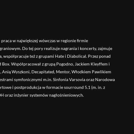
o praca w największej wówczas w regionie firmie
raniowym. Do tej pory realizuje nagrania i koncerty, zajmuje
, współpracuje też z grupami Hate i Diabolical. Przez ponad
Red Box. Współpracował z grupą Pogodno, Jackiem Kleyffem i
, Anią Wyszkoni, Decapitated, Mentor, Włodkiem Pawlikiem
iestrami symfonicznymi m.in. Sinfonia Varsovia oraz Narodowa
rtowe i postprodukcja w formacie sourround 5.1 (m. in. z
FOH oraz inżynier systemów nagłośnieniowych.