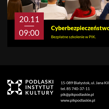
20.11
Cyberbezpieczeństw
09:00
Bezpłatne szkolenie w PIK.
15-089 Białystok, ul. Jana Ki
tel. 85 740-37-11
pik@pikpodlaskie.pl
www.pikpodlaskie.pl