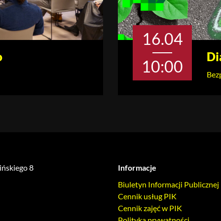
16.04
o
Di
10:00
Bezp
lińskiego 8
Informacje
Biuletyn Informacji Publicznej
Cennik usług PIK
Cennik zajęć w PIK
Polityka prywatności