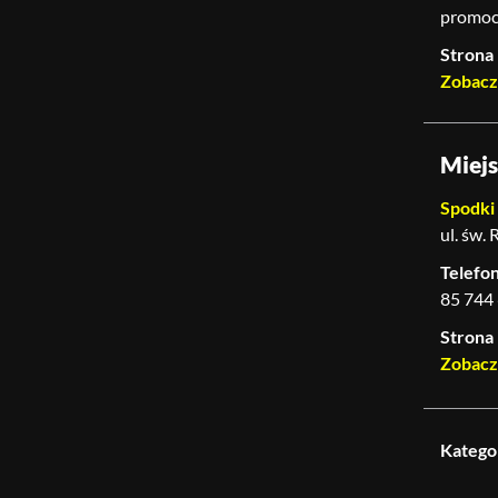
promoc
Strona
Zobacz
Miej
Spodki
ul. św.
Telefo
85 744
Strona
Zobacz
Katego