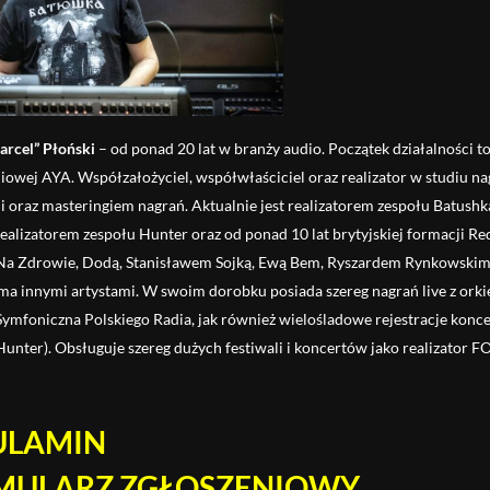
arcel” Płoński
– od ponad 20 lat w branży audio. Początek działalności t
iowej AYA. Współzałożyciel, współwłaściciel oraz realizator w studiu nag
i oraz masteringiem nagrań. Aktualnie jest realizatorem zespołu Batushka
 realizatorem zespołu Hunter oraz od ponad 10 lat brytyjskiej formacji 
 Na Zdrowie, Dodą, Stanisławem Sojką, Ewą Bem, Ryszardem Rynkowskim
ma innymi artystami. W swoim dorobku posiada szereg nagrań live z ork
Symfoniczna Polskiego Radia, jak również wielośladowe rejestracje konce
unter). Obsługuje szereg dużych festiwali i koncertów jako realizator 
ULAMIN
MULARZ ZGŁOSZENIOWY