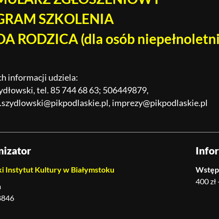
GRAM SZKOLENIA
A RODZICA (dla osób niepełnoletni
h informacji udziela:
ydłowski, tel. 85 744 68 63; 506449879,
a.szydlowski@pikpodlaskie.pl, imprezy@pikpodlaskie.pl
nizator
Info
i Instytut Kultury w Białymstoku
Wstęp
400 zł
n
8846