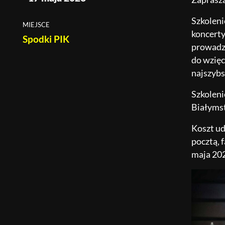
Szkoleni
MIEJSCE
koncerty
Spodki PIK
prowadzą
do wzięc
najszybsz
Szkoleni
Białyms
Koszt ud
pocztą, 
maja 202