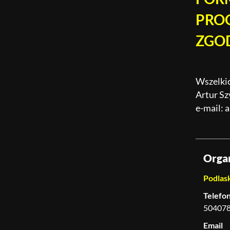
PRO
ZGOD
Wszelkic
Artur Sz
e-mail: 
Orga
Podlask
Telefo
50407
Email