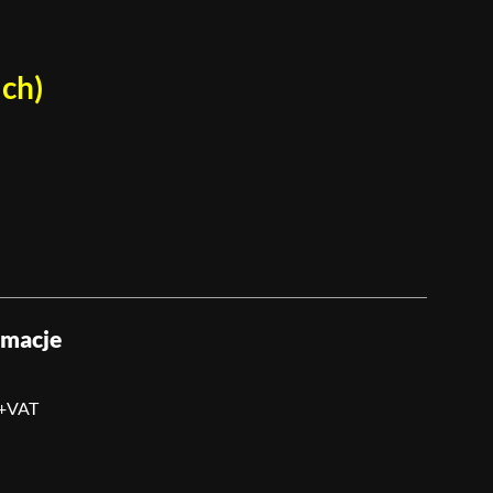
ch)
rmacje
 +VAT