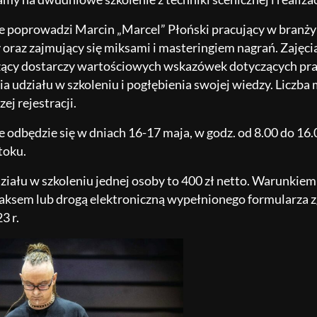
e poprowadzi Marcin „Marcel” Płoński pracujący w branży a
 oraz zajmujący się miksami i masteringiem nagrań. Zajęc
cy dostarczy wartościowych wskazówek dotyczących pracy
ia udziału w szkoleniu i pogłębienia swojej wiedzy. Liczba 
ej rejestracji.
e odbędzie się w dniach 16-17 maja, w godz. od 8.00 do 16
toku.
ziału w szkoleniu jednej osoby to 400 zł netto. Warunkiem 
faksem lub drogą elektroniczną wypełnionego formularza 
3 r.