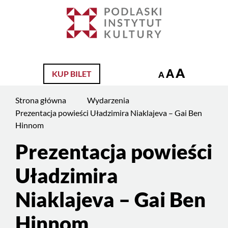
Jesteś
na
Szukaj
stronie:
Prezentacja
powieści
A
A
KUP BILET
Uładzimira
A
Niaklajeva
Strona główna
Wydarzenia
–
Prezentacja powieści Uładzimira Niaklajeva – Gai Ben
Gai
Hinnom
Ben
Hinnom
Prezentacja powieści
Uładzimira
Niaklajeva – Gai Ben
Hinnom