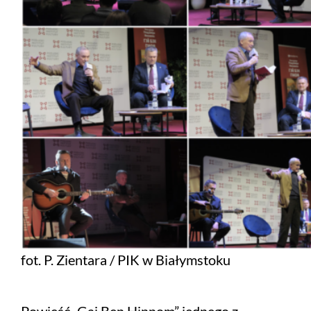
fot. P. Zientara / PIK w Białymstoku
P
owieść „Gai Ben Hinnom” jednego z