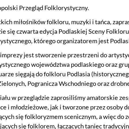
polski Przegląd Folklorystyczny.
kich miłośników folkloru, muzyki i tańca, zapra
ie się czwarta edycja Podlaskiej Sceny Folklor
rystycznego, którego organizatorem jest Podlas
imprezy jest stworzenie przestrzeni do artysty
rystycznego województwa podlaskiego oraz grup
arze sięgają do folkloru Podlasia (historyczneg
Zielonych, Pogranicza Wschodniego oraz drobne
iału w przeglądzie zaprosiliśmy amatorskie zesp
ęce i młodzieżowe, jak i tworzone przez osoby d
ących się folkloryzmem scenicznym, a więc do z
ujących się folklorem, łączących taniec tradycy