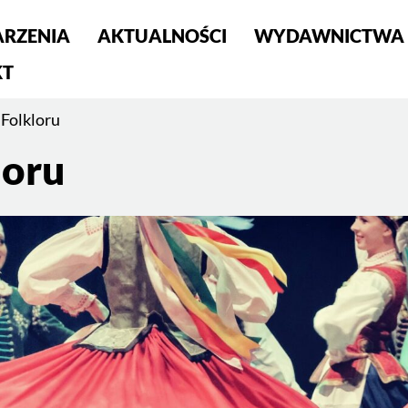
RZENIA
AKTUALNOŚCI
WYDAWNICTWA
S
KT
 Folkloru
loru