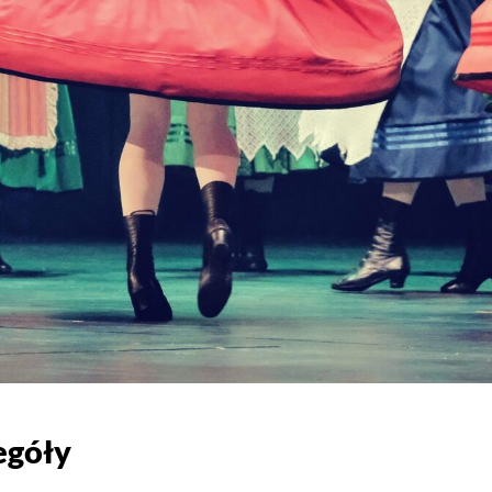
egóły