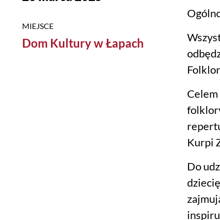
Ogólno
MIEJSCE
Wszyst
Dom Kultury w Łapach
odbędz
Folklo
Celem 
folklo
repertu
Kurpi 
Do udz
dzieci
zajmuj
inspir