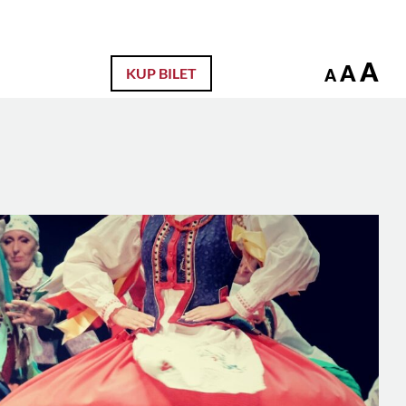
zukaj
A
A
KUP BILET
A