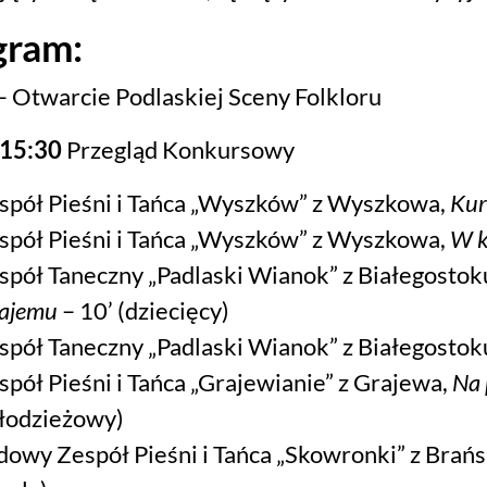
gram:
– Otwarcie Podlaskiej Sceny Folkloru
-15:30
Przegląd Konkursowy
spół Pieśni i Tańca „Wyszków” z Wyszkowa,
Kur
spół Pieśni i Tańca „Wyszków” z Wyszkowa,
W k
spół Taneczny „Padlaski Wianok” z Białegostok
ajemu
– 10’ (dziecięcy)
spół Taneczny „Padlaski Wianok” z Białegostok
spół Pieśni i Tańca „Grajewianie” z Grajewa,
Na 
łodzieżowy)
dowy Zespół Pieśni i Tańca „Skowronki” z Brań