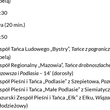
pelą)
:30
a (20 min.)
:50
spół Tańca Ludowego „Bystry”,
Tańce z pogranicz
pelą)
spół Regionalny „Mazowia”,
Tańce drobnoszlach
zowsza i Podlasia
– 14’ (dorosły)
spół Pieśni i Tańca „Podlasie” z Szepietowa,
Poz
spół Pieśni i Tańca „Małe Podlasie” z Siemiatycz
zurski Zespół Pieśni i Tańca „Ełk” z Ełku,
Wiązan
łodzieżowy)