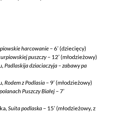
piowskie harcowanie
– 6’ (dziecięcy)
urpiowskiej puszczy
– 12’ (młodzieżowy)
u,
Padlaskija dziaciaczyja – zabawy pa
u,
Rodem z Podlasia
– 9’ (młodzieżowy)
polanach Puszczy Białej
– 7’
ska,
Suita podlaska
– 15’ (młodzieżowy, z