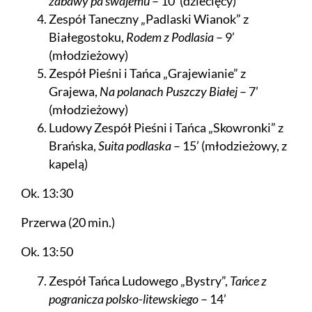
zabawy pa swajemu
– 10’ (dziecięcy)
Zespół Taneczny „Padlaski Wianok” z
Białegostoku,
Rodem z Podlasia
– 9’
(młodzieżowy)
Zespół Pieśni i Tańca „Grajewianie” z
Grajewa,
Na polanach Puszczy Białej
– 7’
(młodzieżowy)
Ludowy Zespół Pieśni i Tańca „Skowronki” z
Brańska,
Suita podlaska
– 15’ (młodzieżowy, z
kapelą)
Ok. 13:30
Przerwa (20 min.)
Ok. 13:50
Zespół Tańca Ludowego „Bystry”,
Tańce z
pogranicza polsko-litewskiego
– 14’