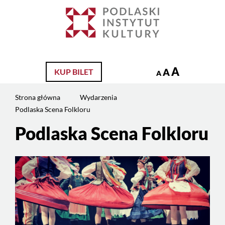
Jesteś
na
Szukaj
stronie:
Podlaska
Scena
Folkloru
A
A
KUP BILET
A
Strona główna
Wydarzenia
Podlaska Scena Folkloru
Podlaska Scena Folkloru