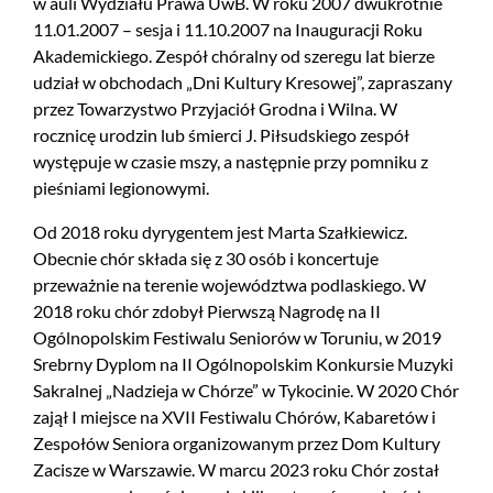
w auli Wydziału Prawa UwB. W roku 2007 dwukrotnie
11.01.2007 – sesja i 11.10.2007 na Inauguracji Roku
Akademickiego. Zespół chóralny od szeregu lat bierze
udział w obchodach „Dni Kultury Kresowej”, zapraszany
przez Towarzystwo Przyjaciół Grodna i Wilna. W
rocznicę urodzin lub śmierci J. Piłsudskiego zespół
występuje w czasie mszy, a następnie przy pomniku z
pieśniami legionowymi.
Od 2018 roku dyrygentem jest Marta Szałkiewicz.
Obecnie chór składa się z 30 osób i koncertuje
przeważnie na terenie województwa podlaskiego. W
2018 roku chór zdobył Pierwszą Nagrodę na II
Ogólnopolskim Festiwalu Seniorów w Toruniu, w 2019
Srebrny Dyplom na II Ogólnopolskim Konkursie Muzyki
Sakralnej „Nadzieja w Chórze” w Tykocinie. W 2020 Chór
zajął I miejsce na XVII Festiwalu Chórów, Kabaretów i
Zespołów Seniora organizowanym przez Dom Kultury
Zacisze w Warszawie. W marcu 2023 roku Chór został