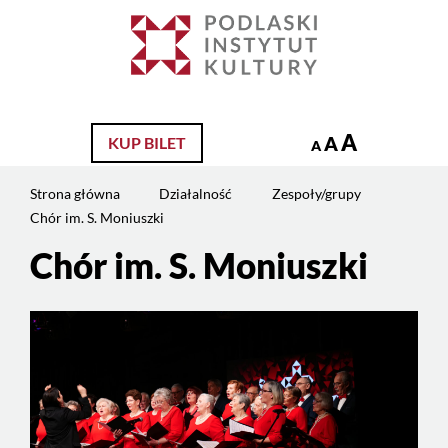
Jesteś
na
Szukaj
stronie:
Chór
im.
S.
A
A
KUP BILET
A
Moniuszki
Strona główna
Działalność
Zespoły/grupy
Chór im. S. Moniuszki
Chór im. S. Moniuszki
Treść
strony