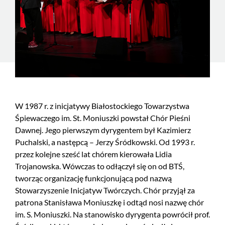
W 1987 r. z inicjatywy Białostockiego Towarzystwa
Śpiewaczego im. St. Moniuszki powstał Chór Pieśni
Dawnej. Jego pierwszym dyrygentem był Kazimierz
Puchalski, a następcą – Jerzy Śródkowski. Od 1993 r.
przez kolejne sześć lat chórem kierowała Lidia
Trojanowska. Wówczas to odłączył się on od BTŚ,
tworząc organizację funkcjonującą pod nazwą
Stowarzyszenie Inicjatyw Twórczych. Chór przyjął za
patrona Stanisława Moniuszkę i odtąd nosi nazwę chór
im. S. Moniuszki. Na stanowisko dyrygenta powrócił prof.