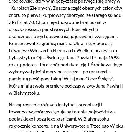
Śródkowski, który w międzyczasie poświęcił się pracy w
“Kurpiach Zielonych”. Znaczna część obecnych członków
chóru to pierwsi kurpiowscy chórzyści ze starego składu
ZPiT z lat 70. Chór niejednokrotnie brał udział w
uroczystościach państwowych, kościelnych i
okolicznościowych, uświetniając je swoimi występami.
Koncertował za granicą m.in. na Ukrainie, Białorusi,
Litwie, we Włoszech i Niemczech. Wielkim przeżyciem
była wizyta u Ojca Świętego Jana Pawła II 5 maja 1993
roku, podczas której chór pod dyrekcją J. Śródkowskiego
wykonywał pieśni maryjne, a także – po raz trzeci –
pamiętną pieśń powitalną “Witaj nam Ojcze Święty”,
która miała swoją premierę podczas wizyty Jana Pawła II
w Białymstoku.
Na zaproszenie różnych instytucji, organizacji i
towarzystw, chór występuje na terenie województwa
podlaskiego i poza jego granicami. W Białymstoku
rokrocznie koncertuje na Uniwersytecie Trzeciego Wieku