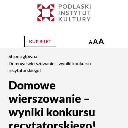
Jesteś
na
Szukaj
stronie:
Domowe
wierszowanie –
A
A
KUP BILET
wyniki
A
konkursu
Strona główna
recytatorskiego!
Domowe wierszowanie – wyniki konkursu
recytatorskiego!
Domowe
Treść
strony
wierszowanie –
wyniki konkursu
recytatorskiego!